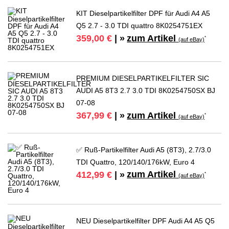
KIT Dieselpartikelfilter DPF für Audi A4 A5
Q5 2.7 - 3.0 TDI quattro 8K0254751EX
zum Artikel
359,00 €
| »
*
(auf eBay)
PREMIUM DIESELPARTIKELFILTER SIC
AUDI A5 8T3 2.7 3.0 TDI 8K0254750SX BJ
07-08
zum Artikel
367,99 €
| »
*
(auf eBay)
✅ Ruß-Partikelfilter Audi A5 (8T3), 2.7/3.0
TDI Quattro, 120/140/176kW, Euro 4
zum Artikel
412,99 €
| »
*
(auf eBay)
NEU Dieselpartikelfilter DPF Audi A4 A5 Q5