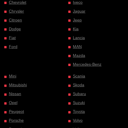
Chevrolet
Iveco
Chrysler
Jaguar
Citroen
Jeep
Dodge
Kia
Fiat
Lancia
Ford
MAN
Mazda
Mercedes-Benz
Mini
Scania
Mitsubishi
Skoda
Nissan
Subaru
Opel
Suzuki
Peugeot
Toyota
Porsche
Volvo