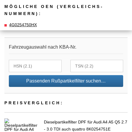
MÖGLICHE OEN (VERGLEICHS­
NUMMERN):
4G0254750HX
Fahrzeugauswahl nach KBA-Nr.
Passenden Rußpartikelfilter suchen…
PREIS­VER­GLEICH:
Dieselpartikelfilter DPF für Audi A4 A5 Q5 2.7
- 3.0 TDI auch quattro 8K0254751E