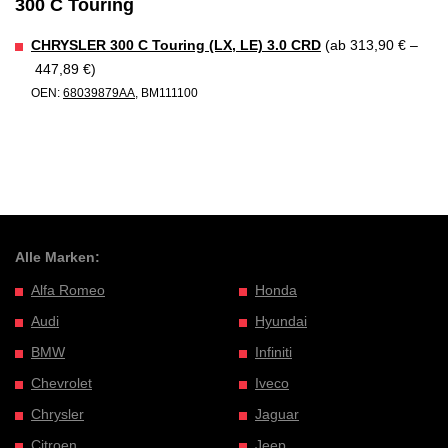
300 C Touring
CHRYSLER 300 C Touring (LX, LE) 3.0 CRD
(ab 313,90 € –
447,89 €)
OEN:
68039879AA
, BM111100
Alle Marken:
Alfa Romeo
Honda
Audi
Hyundai
BMW
Infiniti
Chevrolet
Iveco
Chrysler
Jaguar
Citroen
Jeep