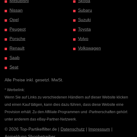
Mitsubishi
Skoda
Nissan
Subaru
Opel
Suzuki
Peugeot
Toyota
Porsche
Volvo
Renault
Volkswagen
Saab
Seat
Alle Preise inkl. gesetzl. MwSt.
* Werbelink:
Wenn Sie auf Links zu verschiedenen Händlern auf dieser Website klicken
und einen Kauf tätigen, kann dies dazu führen, dass diese Website eine
Provision erhält. Zu den Affiliate-Programmen und -Partnerschaften gehört
unter anderem das eBay-Partner-Netzwerk.
© 2026 Top-Partikelfilter.de |
Datenschutz
|
Impressum
|
Anmeldung Shopbetreiber