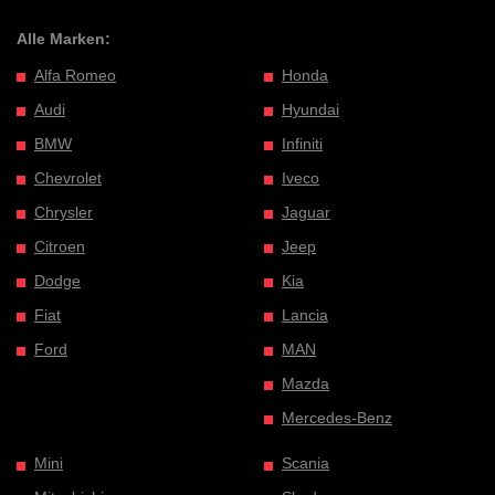
Alle Marken:
Alfa Romeo
Honda
Audi
Hyundai
BMW
Infiniti
Chevrolet
Iveco
Chrysler
Jaguar
Citroen
Jeep
Dodge
Kia
Fiat
Lancia
Ford
MAN
Mazda
Mercedes-Benz
Mini
Scania