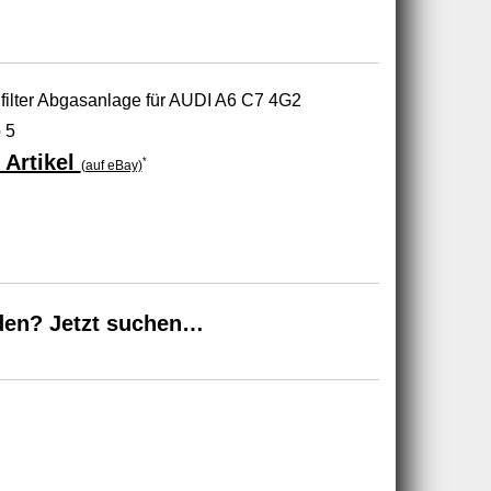
lfilter Abgasanlage für AUDI A6 C7 4G2
 5
 Artikel
*
(auf eBay)
den? Jetzt suchen…