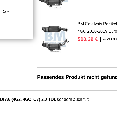
HS­
BM Catalysts Partike
4GC 2010-2019 Euro
zum
510,39 €
| »
Passendes Produkt nicht gefun
I A6 (4G2, 4GC, C7) 2.0 TDI
, sondern auch für: