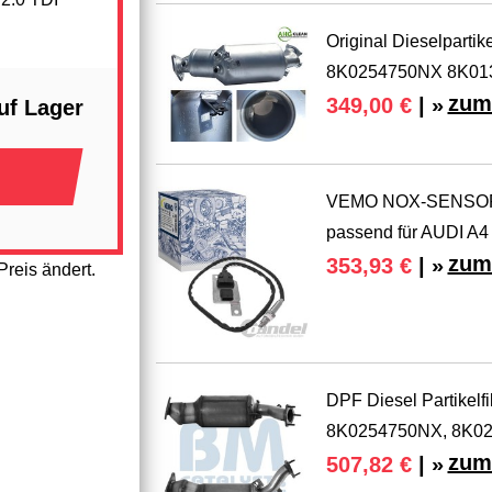
Original Dieselpartik
8K0254750NX 8K01
zum
349,00 €
| »
uf Lager
VEMO NOX-SENSO
passend für AUDI A4
zum
353,93 €
| »
reis ändert.
DPF Diesel Partikelf
8K0254750NX, 8K0
zum
507,82 €
| »