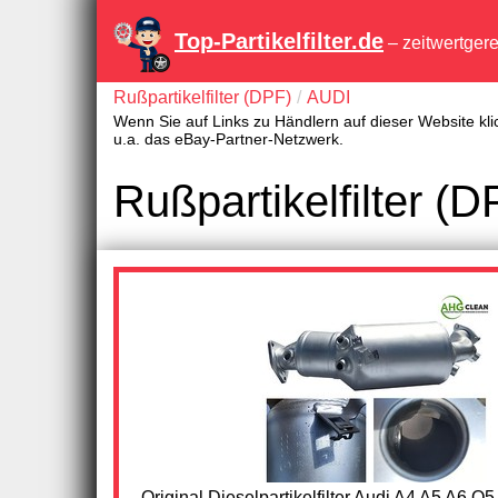
Top-Partikelfilter.de
– zeitwertger
Rußpartikelfilter (DPF)
AUDI
Wenn Sie auf Links zu Händlern auf dieser Website kli
u.a. das eBay-Partner-Netzwerk.
Rußpartikelfilter 
Original Dieselpartikelfilter Audi A4 A5 A6 Q5