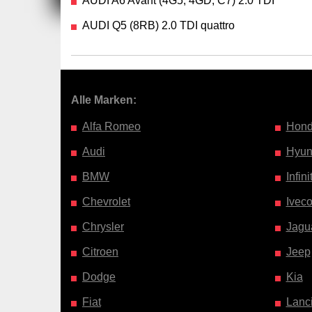
AUDI A6 Avant (4G5, 4GD, C7) 2.0 TDI
AUDI Q5 (8RB) 2.0 TDI quattro
Alle Marken:
Alfa Romeo
Hon
Audi
Hyun
BMW
Infinit
Chevrolet
Ivec
Chrysler
Jagu
Citroen
Jeep
Dodge
Kia
Fiat
Lanc