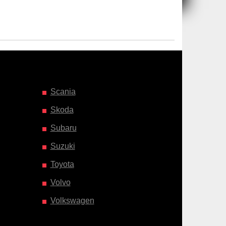
Scania
Skoda
Subaru
Suzuki
Toyota
Volvo
Volkswagen