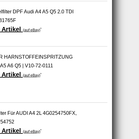
elfilter DPF Audi A4 A5 Q5 2.0 TDI
31765F
 Artikel
*
(auf eBay)
R HARNSTOFFEINSPRITZUNG
 A5 A6 Q5 | V10-72-0111
 Artikel
*
(auf eBay)
ilter Für AUDI A4 2L 4G0254750FX,
254752
 Artikel
*
(auf eBay)