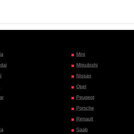
da
Mini
dai
Mitsubishi
i
Nissan
o
Opel
ar
Peugeot
Porsche
Renault
ia
Saab