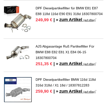
DPF Dieselpartikelfilter für BMW E81 E87
E88 118d 116d E90 E91 318d 18307800704
zum Artikel
249,99 €
| »
*
(auf eBay)
AJS Abgasanlage Ruß Partikelfilter Für
BMW E88 E82 E81 X1 E84 06-15
18307800704
zum Artikel
251,35 €
| »
*
(auf eBay)
DPF Dieselpartikelfilter BMW 116d 118d
316d 318d / X1 18d / 18307812283
zum Artikel
259,90 €
| »
*
(auf eBay)