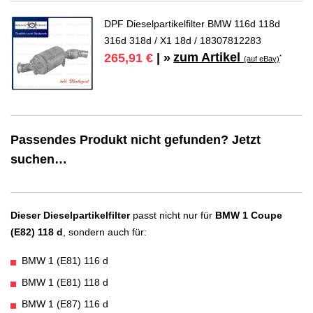
DPF Dieselpartikelfilter BMW 116d 118d
316d 318d / X1 18d / 18307812283
zum Artikel
265,91 €
| »
*
(auf eBay)
Passendes Produkt nicht gefunden? Jetzt
suchen…
Dieser Dieselpartikelfilter
passt nicht nur für
BMW 1 Coupe
(E82) 118 d
, sondern auch für:
BMW 1 (E81) 116 d
BMW 1 (E81) 118 d
BMW 1 (E87) 116 d