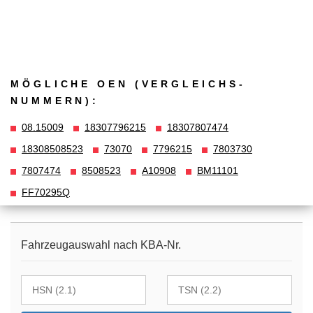
MÖGLICHE OEN (VERGLEICHS­
NUMMERN):
08.15009
18307796215
18307807474
18308508523
73070
7796215
7803730
7807474
8508523
A10908
BM11101
FF70295Q
Fahrzeugauswahl nach KBA-Nr.