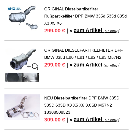
ORIGINAL Dieselpartikelfilter
Rußpartikelfilter DPF BMW 335d 535d 635d
X3 X5 X6
zum Artikel
299,00 €
| »
*
(auf eBay)
ORIGINAL DIESELPARTIKELFILTER DPF
BMW 335d E90 / E91 / E92 / E93 M57N2
zum Artikel
299,00 €
| »
*
(auf eBay)
NEU Dieselpartikelfilter DPF BMW 335D
535D 635D X3 X5 X6 3.0SD M57N2
18308508523
zum Artikel
309,00 €
| »
*
(auf eBay)