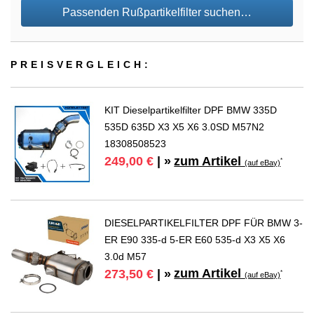
Passenden Rußpartikelfilter suchen…
PREIS­VER­GLEICH:
KIT Dieselpartikelfilter DPF BMW 335D
535D 635D X3 X5 X6 3.0SD M57N2
18308508523
zum Artikel
249,00 €
| »
*
(auf eBay)
DIESELPARTIKELFILTER DPF FÜR BMW 3-
ER E90 335-d 5-ER E60 535-d X3 X5 X6
3.0d M57
zum Artikel
273,50 €
| »
*
(auf eBay)