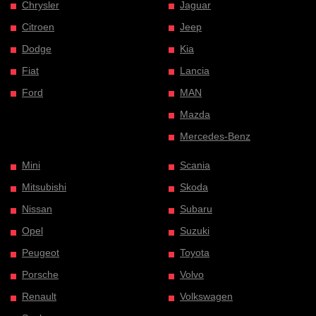
Chrysler
Jaguar
Citroen
Jeep
Dodge
Kia
Fiat
Lancia
Ford
MAN
Mazda
Mercedes-Benz
Mini
Scania
Mitsubishi
Skoda
Nissan
Subaru
Opel
Suzuki
Peugeot
Toyota
Porsche
Volvo
Renault
Volkswagen