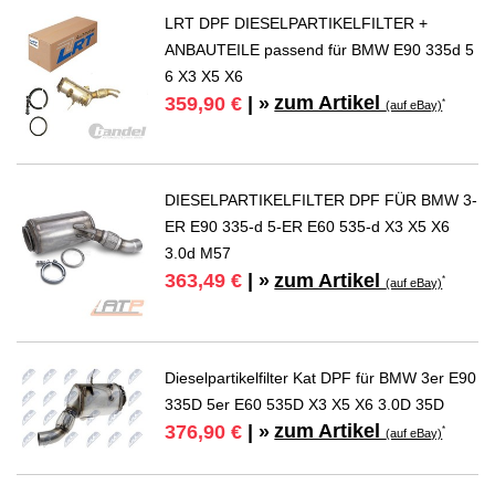
LRT DPF DIESELPARTIKELFILTER +
ANBAUTEILE passend für BMW E90 335d 5
6 X3 X5 X6
zum Artikel
359,90 €
| »
*
(auf eBay)
DIESELPARTIKELFILTER DPF FÜR BMW 3-
ER E90 335-d 5-ER E60 535-d X3 X5 X6
3.0d M57
zum Artikel
363,49 €
| »
*
(auf eBay)
Dieselpartikelfilter Kat DPF für BMW 3er E90
335D 5er E60 535D X3 X5 X6 3.0D 35D
zum Artikel
376,90 €
| »
*
(auf eBay)