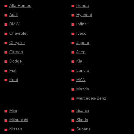
Alfa Romeo
Honda
Audi
Hyundai
BMW
Infiniti
Chevrolet
Iveco
Chrysler
Jaguar
Citroen
Jeep
Dodge
Kia
Fiat
Lancia
Ford
MAN
Mazda
Mercedes-Benz
Mini
Scania
Mitsubishi
Skoda
Nissan
Subaru