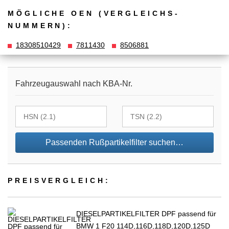
MÖGLICHE OEN (VERGLEICHS­
NUMMERN):
18308510429
7811430
8506881
Fahrzeugauswahl nach KBA-Nr.
Passenden Rußpartikelfilter suchen…
PREIS­VER­GLEICH:
DIESELPARTIKELFILTER DPF passend für
BMW 1 F20 114D,116D,118D,120D,125D