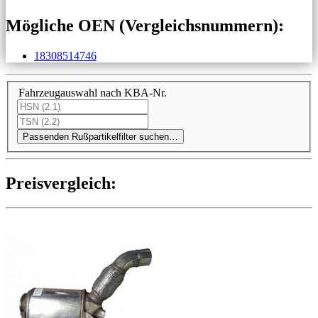
Mögliche OEN (Vergleichs­nummern):
18308514746
Fahrzeugauswahl nach KBA-Nr.
Passenden Rußpartikelfilter suchen…
Preis­ver­gleich: