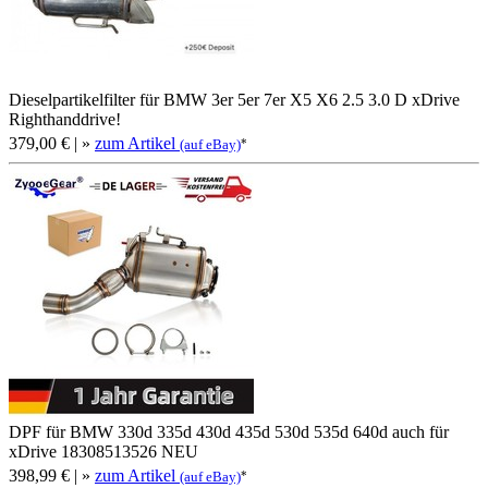
Dieselpartikelfilter für BMW 3er 5er 7er X5 X6 2.5 3.0 D xDrive
Righthanddrive!
379,00 €
| »
zum Artikel
*
(auf eBay)
DPF für BMW 330d 335d 430d 435d 530d 535d 640d auch für
xDrive 18308513526 NEU
398,99 €
| »
zum Artikel
*
(auf eBay)