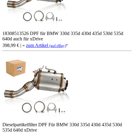
18308513526 DPF für BMW 330d 335d 430d 435d 530d 535d
640d auch für xDrive
398,99 €
| »
zum Artikel
*
(auf eBay)
Dieselpartikelfilter DPF Für BMW 330d 335d 430d 435d 530d
535d 640d xDrive