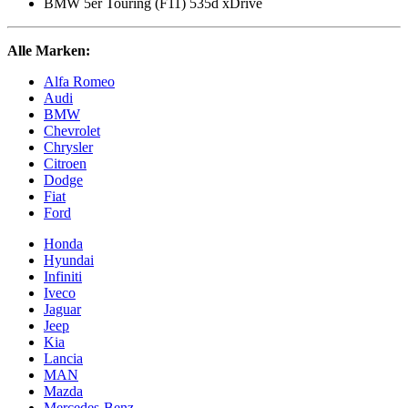
BMW 5er Touring (F11) 535d xDrive
Alle Marken:
Alfa Romeo
Audi
BMW
Chevrolet
Chrysler
Citroen
Dodge
Fiat
Ford
Honda
Hyundai
Infiniti
Iveco
Jaguar
Jeep
Kia
Lancia
MAN
Mazda
Mercedes-Benz