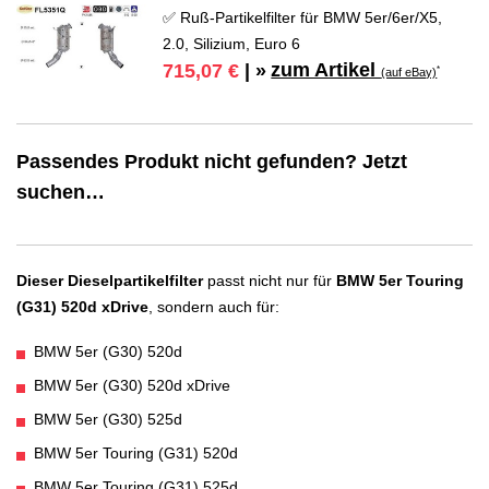
✅ Ruß-Partikelfilter für BMW 5er/6er/X5,
2.0, Silizium, Euro 6
zum Artikel
715,07 €
| »
*
(auf eBay)
Passendes Produkt nicht gefunden? Jetzt
suchen…
Dieser Dieselpartikelfilter
passt nicht nur für
BMW 5er Touring
(G31) 520d xDrive
, sondern auch für:
BMW 5er (G30) 520d
BMW 5er (G30) 520d xDrive
BMW 5er (G30) 525d
BMW 5er Touring (G31) 520d
BMW 5er Touring (G31) 525d