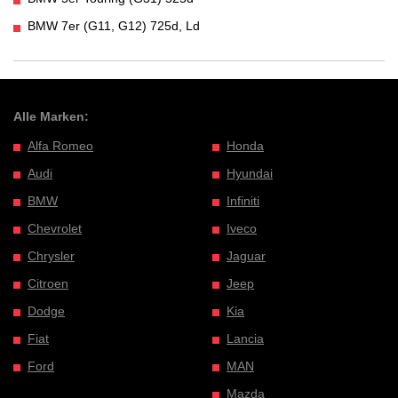
BMW 7er (G11, G12) 725d, Ld
Alle Marken:
Alfa Romeo
Honda
Audi
Hyundai
BMW
Infiniti
Chevrolet
Iveco
Chrysler
Jaguar
Citroen
Jeep
Dodge
Kia
Fiat
Lancia
Ford
MAN
Mazda