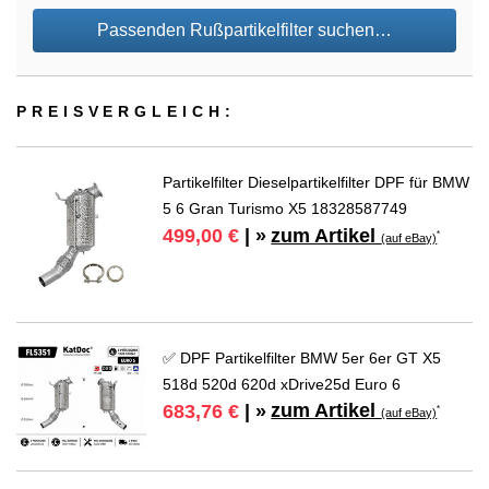
Passenden Rußpartikelfilter suchen…
PREIS­VER­GLEICH:
Partikelfilter Dieselpartikelfilter DPF für BMW
5 6 Gran Turismo X5 18328587749
zum Artikel
499,00 €
| »
*
(auf eBay)
✅ DPF Partikelfilter BMW 5er 6er GT X5
518d 520d 620d xDrive25d Euro 6
zum Artikel
683,76 €
| »
*
(auf eBay)