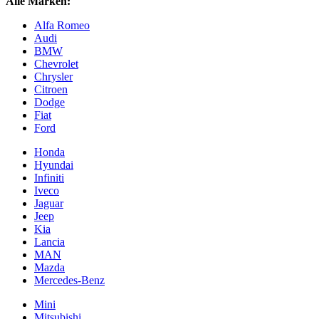
Alle Marken:
Alfa Romeo
Audi
BMW
Chevrolet
Chrysler
Citroen
Dodge
Fiat
Ford
Honda
Hyundai
Infiniti
Iveco
Jaguar
Jeep
Kia
Lancia
MAN
Mazda
Mercedes-Benz
Mini
Mitsubishi