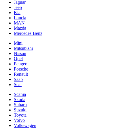
Jaguar
Jeep
Kia
Lancia
MAN
Mazda
Mercedes-Benz
Mini
Mitsubishi
Nissan
Opel
Peugeot
Porsche
Renault
Saab
Seat
Scania
Skoda
Subaru
Suzuki
Toyota
Volvo
Volkswagen