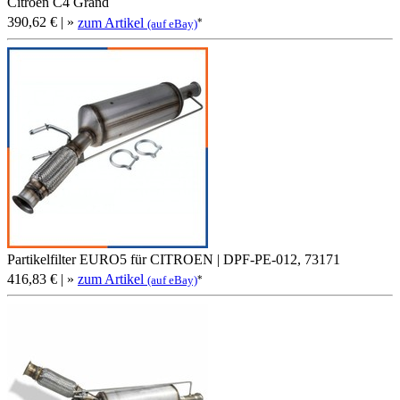
Citroën C4 Grand
390,62 €
| »
zum Artikel
*
(auf eBay)
Partikelfilter EURO5 für CITROEN | DPF-PE-012, 73171
416,83 €
| »
zum Artikel
*
(auf eBay)