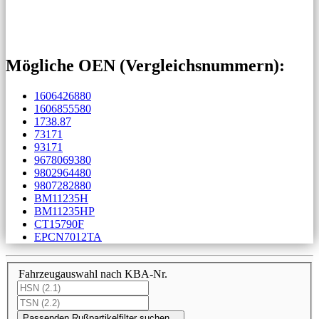
Mögliche OEN (Vergleichs­nummern):
1606426880
1606855580
1738.87
73171
93171
9678069380
9802964480
9807282880
BM11235H
BM11235HP
CT15790F
EPCN7012TA
Fahrzeugauswahl nach KBA-Nr.
Passenden Rußpartikelfilter suchen…