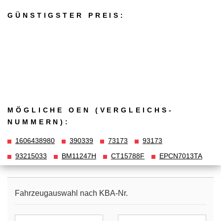
GÜNSTIGSTER PREIS:
MÖGLICHE OEN (VERGLEICHS­
NUMMERN):
1606438980
390339
73173
93173
93215033
BM11247H
CT15788F
EPCN7013TA
Fahrzeugauswahl nach KBA-Nr.