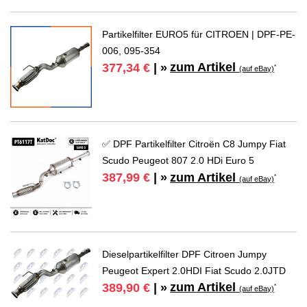
Partikelfilter EURO5 für CITROEN | DPF-PE-
006, 095-354
zum Artikel
377,34 €
| »
*
(auf eBay)
✅ DPF Partikelfilter Citroën C8 Jumpy Fiat
Scudo Peugeot 807 2.0 HDi Euro 5
zum Artikel
387,99 €
| »
*
(auf eBay)
Dieselpartikelfilter DPF Citroen Jumpy
Peugeot Expert 2.0HDI Fiat Scudo 2.0JTD
zum Artikel
389,90 €
| »
*
(auf eBay)