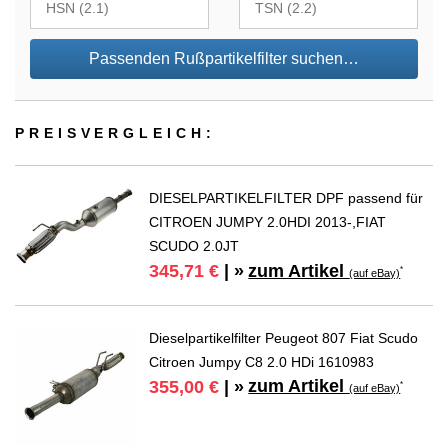
Passenden Rußpartikelfilter suchen…
PREIS­VER­GLEICH:
DIESELPARTIKELFILTER DPF passend für
CITROEN JUMPY 2.0HDI 2013-,FIAT
SCUDO 2.0JT
zum Artikel
345,71 €
| »
*
(auf eBay)
Dieselpartikelfilter Peugeot 807 Fiat Scudo
Citroen Jumpy C8 2.0 HDi 1610983
zum Artikel
355,00 €
| »
*
(auf eBay)