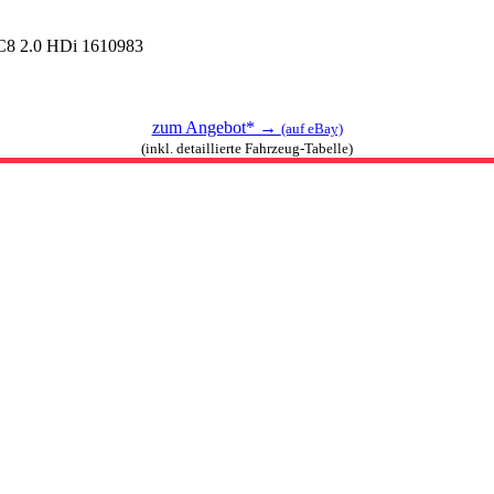
y C8 2.0 HDi 1610983
zum Angebot* →
(auf eBay)
(inkl. detaillierte Fahrzeug-Tabelle)