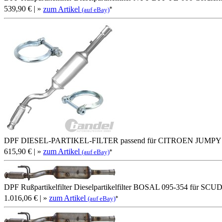
539,90 €
| »
zum Artikel
*
(auf eBay)
DPF DIESEL-PARTIKEL-FILTER passend für CITROEN JUMPY
615,90 €
| »
zum Artikel
*
(auf eBay)
DPF Rußpartikelfilter Dieselpartikelfilter BOSAL 095-354 für
1.016,06 €
| »
zum Artikel
*
(auf eBay)