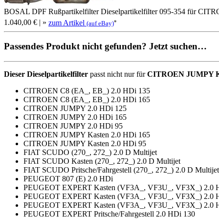
BOSAL DPF Rußpartikelfilter Dieselpartikelfilter 095-354 für 
1.040,00 €
| »
zum Artikel
*
(auf eBay)
Passendes Produkt nicht gefunden? Jetzt suchen…
Dieser Dieselpartikelfilter
passt nicht nur für
CITROEN JUMPY Kas
CITROEN C8 (EA_, EB_) 2.0 HDi 135
CITROEN C8 (EA_, EB_) 2.0 HDi 165
CITROEN JUMPY 2.0 HDi 125
CITROEN JUMPY 2.0 HDi 165
CITROEN JUMPY 2.0 HDi 95
CITROEN JUMPY Kasten 2.0 HDi 165
CITROEN JUMPY Kasten 2.0 HDi 95
FIAT SCUDO (270_, 272_) 2.0 D Multijet
FIAT SCUDO Kasten (270_, 272_) 2.0 D Multijet
FIAT SCUDO Pritsche/Fahrgestell (270_, 272_) 2.0 D Multijet
PEUGEOT 807 (E) 2.0 HDi
PEUGEOT EXPERT Kasten (VF3A_, VF3U_, VF3X_) 2.0 
PEUGEOT EXPERT Kasten (VF3A_, VF3U_, VF3X_) 2.0 H
PEUGEOT EXPERT Kasten (VF3A_, VF3U_, VF3X_) 2.0 
PEUGEOT EXPERT Pritsche/Fahrgestell 2.0 HDi 130