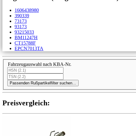
1606438980
390339
73173
93173
93215033
BM11247H
CT15788F
EPCN7013TA
Fahrzeugauswahl nach KBA-Nr.
Passenden Rußpartikelfilter suchen…
Preis­ver­gleich: