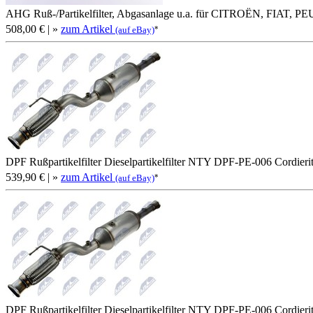
AHG Ruß-/Partikelfilter, Abgasanlage u.a. für CITROËN, FIAT, 
508,00 €
| »
zum Artikel
*
(auf eBay)
DPF Rußpartikelfilter Dieselpartikelfilter NTY DPF-PE-006 Cordieri
539,90 €
| »
zum Artikel
*
(auf eBay)
DPF Rußpartikelfilter Dieselpartikelfilter NTY DPF-PE-006 Cordieri