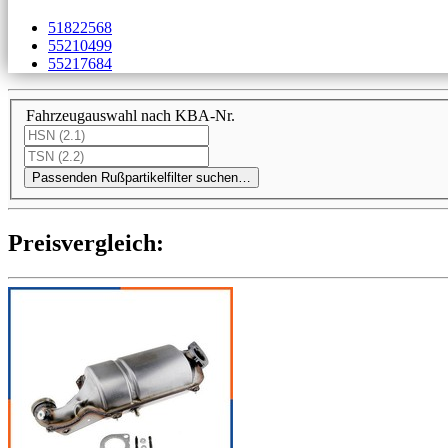
51822568
55210499
55217684
Fahrzeugauswahl nach KBA-Nr.
Passenden Rußpartikelfilter suchen…
Preis­ver­gleich: