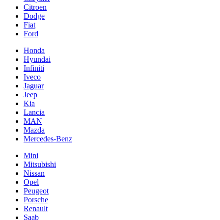
Citroen
Dodge
Fiat
Ford
Honda
Hyundai
Infiniti
Iveco
Jaguar
Jeep
Kia
Lancia
MAN
Mazda
Mercedes-Benz
Mini
Mitsubishi
Nissan
Opel
Peugeot
Porsche
Renault
Saab