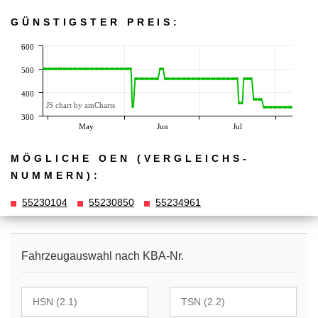
GÜNSTIGSTER PREIS:
600
500
400
JS chart by amCharts
300
May
Jun
Jul
MÖGLICHE OEN (VERGLEICHS­
NUMMERN):
55230104
55230850
55234961
Fahrzeugauswahl nach KBA-Nr.