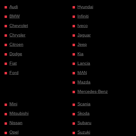
Audi
Hyundai
BMW
Infiniti
Chevrolet
Iveco
Chrysler
Jaguar
Citroen
Jeep
Dodge
Kia
Fiat
Lancia
Ford
MAN
Mazda
Mercedes-Benz
Mini
Scania
Mitsubishi
Skoda
Nissan
Subaru
Opel
Suzuki