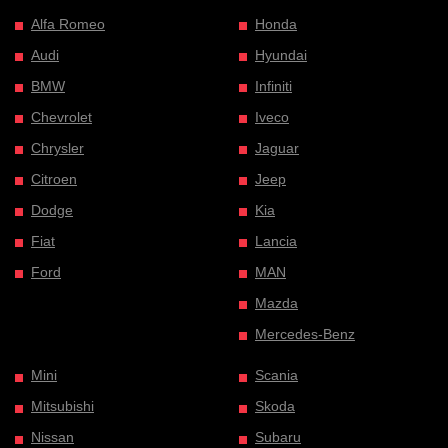
Alfa Romeo
Honda
Audi
Hyundai
BMW
Infiniti
Chevrolet
Iveco
Chrysler
Jaguar
Citroen
Jeep
Dodge
Kia
Fiat
Lancia
Ford
MAN
Mazda
Mercedes-Benz
Mini
Scania
Mitsubishi
Skoda
Nissan
Subaru