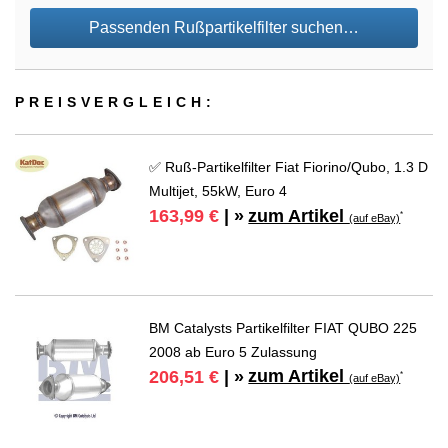
Passenden Rußpartikelfilter suchen…
PREIS­VER­GLEICH:
✅ Ruß-Partikelfilter Fiat Fiorino/Qubo, 1.3 D
Multijet, 55kW, Euro 4
zum Artikel
163,99 €
| »
*
(auf eBay)
BM Catalysts Partikelfilter FIAT QUBO 225
2008 ab Euro 5 Zulassung
zum Artikel
206,51 €
| »
*
(auf eBay)