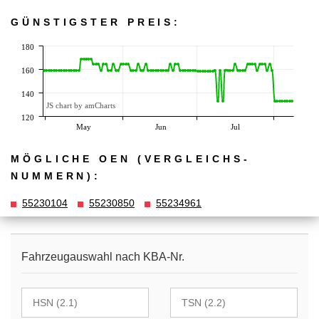
GÜNSTIGSTER PREIS:
180
160
140
JS chart by amCharts
120
May
Jun
Jul
MÖGLICHE OEN (VERGLEICHS­
NUMMERN):
55230104
55230850
55234961
Fahrzeugauswahl nach KBA-Nr.