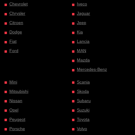
Chevrolet
Iveco
Chrysler
Jaguar
Citroen
Jeep
Dodge
Kia
Fiat
Lancia
Ford
MAN
Mazda
Mercedes-Benz
Mini
Scania
Mitsubishi
Skoda
Nissan
Subaru
Opel
Suzuki
Peugeot
Toyota
Porsche
Volvo