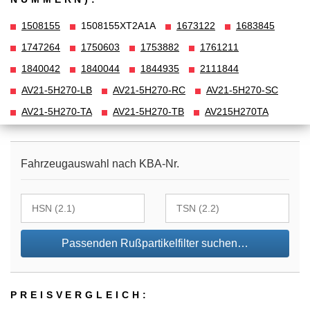
1508155
1508155XT2A1A
1673122
1683845
1747264
1750603
1753882
1761211
1840042
1840044
1844935
2111844
AV21-5H270-LB
AV21-5H270-RC
AV21-5H270-SC
AV21-5H270-TA
AV21-5H270-TB
AV215H270TA
Fahrzeugauswahl nach KBA-Nr.
Passenden Rußpartikelfilter suchen…
PREIS­VER­GLEICH: