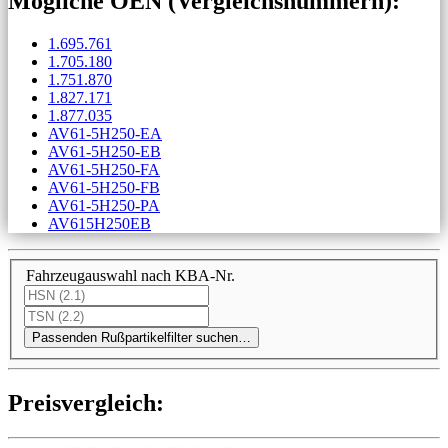
Mögliche OEN (Vergleichs­nummern):
1.695.761
1.705.180
1.751.870
1.827.171
1.877.035
AV61-5H250-EA
AV61-5H250-EB
AV61-5H250-FA
AV61-5H250-FB
AV61-5H250-PA
AV615H250EB
Fahrzeugauswahl nach KBA-Nr.
Passenden Rußpartikelfilter suchen…
Preis­ver­gleich: