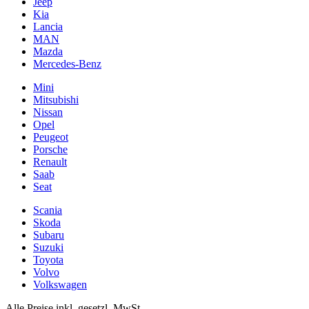
Jeep
Kia
Lancia
MAN
Mazda
Mercedes-Benz
Mini
Mitsubishi
Nissan
Opel
Peugeot
Porsche
Renault
Saab
Seat
Scania
Skoda
Subaru
Suzuki
Toyota
Volvo
Volkswagen
Alle Preise inkl. gesetzl. MwSt.