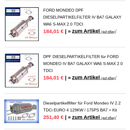
FORD MONDEO DPF
DIESELPARTIKELFILTER IV BA7 GALAXY
WA6 S-MAX 2.0 TDCI
zum Artikel
184,01 €
| »
*
(auf eBay)
DPF DIESELPARTIKELFILTER für FORD
MONDEO IV BA7 GALAXY WA6 S-MAX 2.0
TDCI
zum Artikel
184,01 €
| »
*
(auf eBay)
Dieselpartikellfilter für Ford Mondeo IV 2.2
TDCi EURO 4 129KW / 175PS BA7 + Kit
zum Artikel
251,40 €
| »
*
(auf eBay)