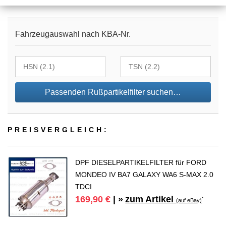
Fahrzeugauswahl nach KBA-Nr.
Passenden Rußpartikelfilter suchen…
PREIS­VER­GLEICH:
DPF DIESELPARTIKELFILTER für FORD
MONDEO IV BA7 GALAXY WA6 S-MAX 2.0
TDCI
zum Artikel
169,90 €
| »
*
(auf eBay)