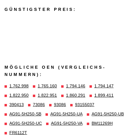
GÜNSTIGSTER PREIS:
MÖGLICHE OEN (VERGLEICHS­
NUMMERN):
1.762.998
1.765.160
1.794.146
1.794.147
1.822.950
1.822.951
1.860.291
1.899.411
390413
73086
93086
93155037
AG91-5H250-SB
AG91-5H250-UA
AG91-5H250-UB
AG91-5H250-UC
AG91-5H250-VA
BM11269H
FR6112T