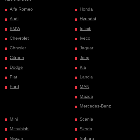
Alfa Romeo
Honda
Audi
Hyundai
BMW
Infiniti
Chevrolet
Iveco
Chrysler
Jaguar
Citroen
Jeep
Dodge
Kia
Fiat
Lancia
Ford
MAN
Mazda
Mercedes-Benz
Mini
Scania
Mitsubishi
Skoda
Nissan
Subaru