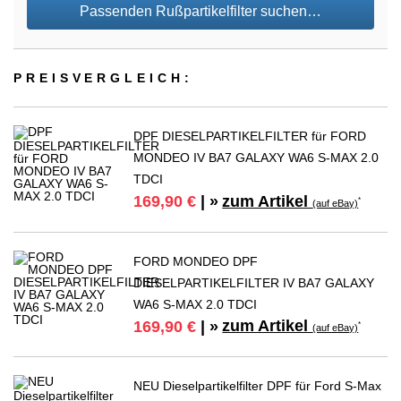
Passenden Rußpartikelfilter suchen…
PREIS­VER­GLEICH:
DPF DIESELPARTIKELFILTER für FORD
MONDEO IV BA7 GALAXY WA6 S-MAX 2.0
TDCI
zum Artikel
169,90 €
| »
*
(auf eBay)
FORD MONDEO DPF
DIESELPARTIKELFILTER IV BA7 GALAXY
WA6 S-MAX 2.0 TDCI
zum Artikel
169,90 €
| »
*
(auf eBay)
NEU Dieselpartikelfilter DPF für Ford S-Max