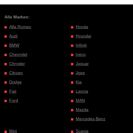
Alle Marken:
Alfa Romeo
Honda
Audi
Hyundai
BMW
Infiniti
Chevrolet
Iveco
Chrysler
Jaguar
Citroen
Jeep
Dodge
Kia
Fiat
Lancia
Ford
MAN
Mazda
Mercedes-Benz
Mini
Scania