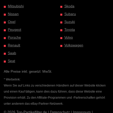
Mitsubishi
Skoda
Nissan
Subaru
Opel
Suzuki
Peugeot
Toyota
Porsche
Volvo
Renault
Volkswagen
Saab
Seat
Alle Preise inkl. gesetzl. MwSt.
* Werbelink:
Wenn Sie auf Links zu verschiedenen Händlern auf dieser Website klicken
und einen Kauf tätigen, kann dies dazu führen, dass diese Website eine
Provision erhält. Zu den Affiliate-Programmen und -Partnerschaften gehört
unter anderem das eBay-Partner-Netzwerk.
© 2026 Top-Partikelfilter.de |
Datenschutz
|
Impressum
|