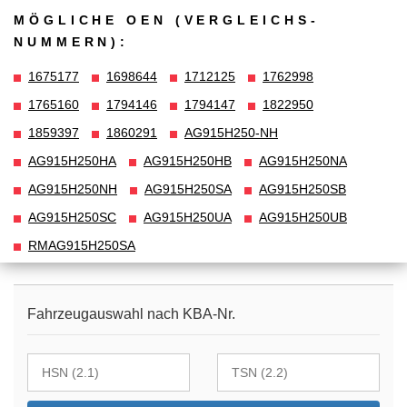
MÖGLICHE OEN (VERGLEICHS­
NUMMERN):
1675177
1698644
1712125
1762998
1765160
1794146
1794147
1822950
1859397
1860291
AG915H250-NH
AG915H250HA
AG915H250HB
AG915H250NA
AG915H250NH
AG915H250SA
AG915H250SB
AG915H250SC
AG915H250UA
AG915H250UB
RMAG915H250SA
Fahrzeugauswahl nach KBA-Nr.