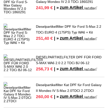
Galaxy Mondeo IV 2.0 TDCi 1860291
zum Artikel
241,99 €
| »
*
(auf eBay)
Dieselpartikellfilter DPF für Ford S-Max 2.2
TDCi EURO 4 (175PS) Typ WA6 + Kit
zum Artikel
251,40 €
| »
*
(auf eBay)
DIESELPARTIKELFILTER DPF FÜR FORD
S-MAX WA6 2.0 2.2 TDCi BJ 06-12
zum Artikel
256,73 €
| »
*
(auf eBay)
Dieselpartikelfilter Kat DPF für Ford Galaxy
II Mondeo IV S-Max 2.0TDCI 2.2TDCI
zum Artikel
260,00 €
| »
*
(auf eBay)