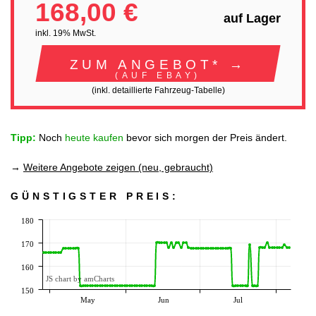
168,00 €
auf Lager
inkl. 19% MwSt.
ZUM ANGEBOT* →
(AUF EBAY)
(inkl. detaillierte Fahrzeug-Tabelle)
Tipp:
Noch
heute kaufen
bevor sich morgen der Preis ändert.
→
Weitere Angebote zeigen (neu, gebraucht)
GÜNSTIGSTER PREIS:
180
170
160
JS chart by amCharts
150
May
Jun
Jul