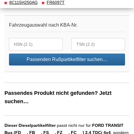
8C115H250AG
FR6097T
Fahrzeugauswahl nach KBA-Nr.
Passenden Rußpartikelfilter suchen…
Passendes Produkt nicht gefunden? Jetzt
suchen…
Dieser Dieselpartikelfilter
passt nicht nur für
FORD TRANSIT
Bus (FD_ _, FB_ _, FS_ _, FZ_ _, FC_ _) 2.4 TDCi 4x4
, sondern