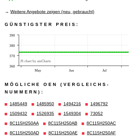
→
Weitere Angebote zeigen (neu, gebraucht)
GÜNSTIGSTER PREIS:
390
380
370
JS chart by amCharts
360
May
Jun
Jul
MÖGLICHE OEN (VERGLEICHS­
NUMMERN):
1485449
1485950
1494216
1496792
1509432
1526935
1549304
73052
8C115H250AA
8C115H250AB
8C115H250AC
8C115H250AD
8C115H250AE
8C115H250AF