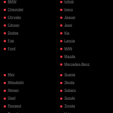
BMW
Infiniti
Chevrolet
Iveco
Chrysler
Jaguar
Citroen
Jeep
Dodge
Kia
Fiat
Lancia
Ford
MAN
Mazda
Mercedes-Benz
Mini
Scania
Mitsubishi
Skoda
Nissan
Subaru
Opel
Suzuki
Peugeot
Toyota