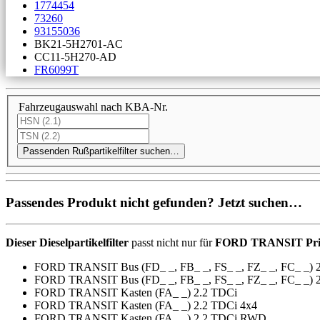
1774454
73260
93155036
BK21-5H2701-AC
CC11-5H270-AD
FR6099T
Fahrzeugauswahl nach KBA-Nr.
Passenden Rußpartikelfilter suchen…
Passendes Produkt nicht gefunden? Jetzt suchen…
Dieser Dieselpartikelfilter
passt nicht nur für
FORD TRANSIT Pritsc
FORD TRANSIT Bus (FD_ _, FB_ _, FS_ _, FZ_ _, FC_ _) 
FORD TRANSIT Bus (FD_ _, FB_ _, FS_ _, FZ_ _, FC_ _)
FORD TRANSIT Kasten (FA_ _) 2.2 TDCi
FORD TRANSIT Kasten (FA_ _) 2.2 TDCi 4x4
FORD TRANSIT Kasten (FA_ _) 2.2 TDCi RWD