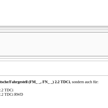
he/Fahrgestell (FM_ _, FN_ _) 2.2 TDCi
, sondern auch für:
2.2 TDCi
 2.2 TDCi RWD