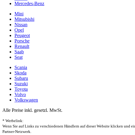
Mercedes-Benz
Mini
Mitsubishi
Nissan
Opel
Peugeot
Porsche
Renault
Saab
Seat
Scania
Skoda
Subaru
Suzuki
Toyota
Volvo
Volkswagen
Alle Preise inkl. gesetzl. MwSt.
* Werbelink:
Wenn Sie auf Links zu verschiedenen Händlern auf dieser Website klicken und ein
Partner-Netzwerk.