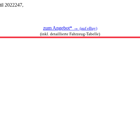
il 2022247,
zum Angebot* →
(auf eBay)
(inkl. detaillierte Fahrzeug-Tabelle)