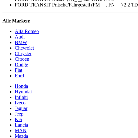
FORD TRANSIT Pritsche/Fahrgestell (FM_ _, FN_ _) 2.2 
Alle Marken:
Alfa Romeo
Audi
BMW
Chevrolet
Chrysler
Citroen
Dodge
Fiat
Ford
Honda
Hyundai
Infiniti
Iveco
Jaguar
Jeep
Kia
Lancia
MAN
Mazda