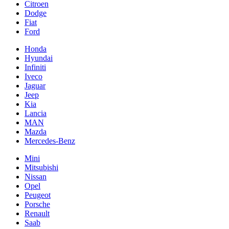
Citroen
Dodge
Fiat
Ford
Honda
Hyundai
Infiniti
Iveco
Jaguar
Jeep
Kia
Lancia
MAN
Mazda
Mercedes-Benz
Mini
Mitsubishi
Nissan
Opel
Peugeot
Porsche
Renault
Saab