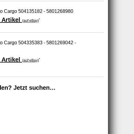
uro Cargo 504135182 - 5801268980
 Artikel
*
(auf eBay)
uro Cargo 504335383 - 5801269042 -
 Artikel
*
(auf eBay)
den? Jetzt suchen…