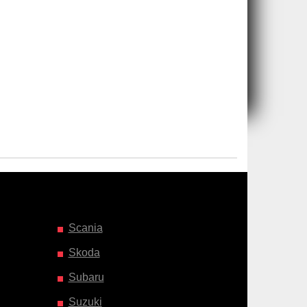
Scania
Skoda
Subaru
Suzuki