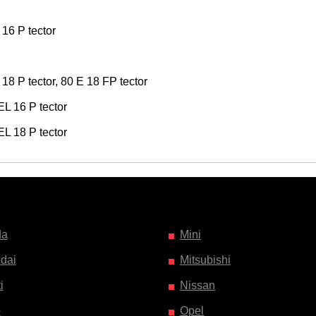
 16 P tector
18 P tector, 80 E 18 FP tector
EL 16 P tector
EL 18 P tector
da
Mini
dai
Mitsubishi
i
Nissan
o
Opel