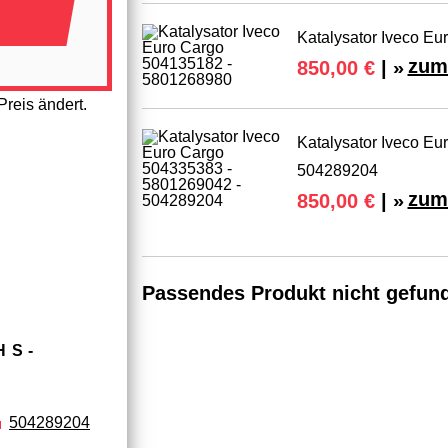
Katalysator Iveco E
zum
850,00 €
| »
reis ändert.
Katalysator Iveco E
504289204
zum
850,00 €
| »
Passendes Produkt nicht gefun
HS­
504289204