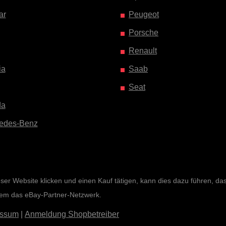
ar
Peugeot
Porsche
Renault
ia
Saab
Seat
da
edes-Benz
r Website klicken und einen Kauf tätigen, kann dies dazu führen, dass 
rem das eBay-Partner-Netzwerk.
essum
|
Anmeldung Shopbetreiber