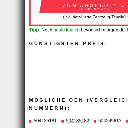
ZUM ANGEBOT* →
(AUF EBAY)
(inkl. detaillierte Fahrzeug-Tabelle)
Tipp:
Noch
heute kaufen
bevor sich morgen der P
GÜNSTIGSTER PREIS:
MÖGLICHE OEN (VERGLEIC
NUMMERN):
504135181
504135182
504245613