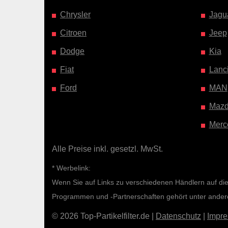
Chrysler
Jagu
Citroen
Jeep
Dodge
Kia
Fiat
Lanc
Ford
MAN
Maz
Merc
Alle Preise inkl. gesetzl. MwSt.
* Werbelink:
Wenn Sie auf Links zu verschiedenen Händlern auf diese
Programmen und -Partnerschaften gehört unter ande
© 2026 Top-Partikelfilter.de |
Datenschutz
|
Impr