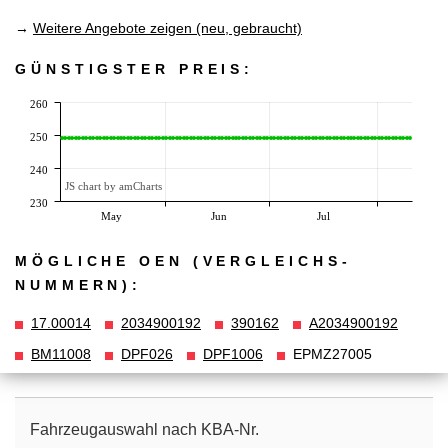
→
Weitere Angebote zeigen (neu, gebraucht)
GÜNSTIGSTER PREIS:
260
250
240
JS chart by amCharts
230
May
Jun
Jul
MÖGLICHE OEN (VERGLEICHS­
NUMMERN):
17.00014
2034900192
390162
A2034900192
BM11008
DPF026
DPF1006
EPMZ27005
Fahrzeugauswahl nach KBA-Nr.