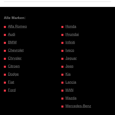
Alle Marken:
Alfa Romeo
Honda
Audi
Hyundai
BMW
Infiniti
Chevrolet
Iveco
Chrysler
Jaguar
Citroen
Jeep
Dodge
Kia
Fiat
Lancia
Ford
MAN
Mazda
Mercedes-Benz