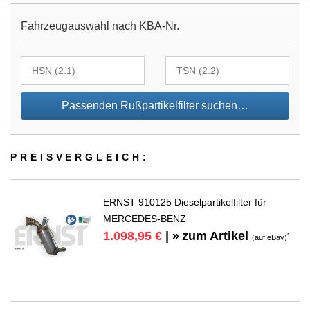
Fahrzeugauswahl nach KBA-Nr.
Passenden Rußpartikelfilter suchen…
PREIS­VER­GLEICH:
ERNST 910125 Dieselpartikelfilter für
MERCEDES-BENZ
zum Artikel
1.098,95 €
| »
*
(auf eBay)