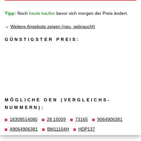
Tipp:
Noch
heute kaufen
bevor sich morgen der Preis ändert.
→
Weitere Angebote zeigen (neu, gebraucht)
GÜNSTIGSTER PREIS:
MÖGLICHE OEN (VERGLEICHS­
NUMMERN):
18308514080
28.15009
73165
9064906381
A9064906381
BM11104H
HDP137