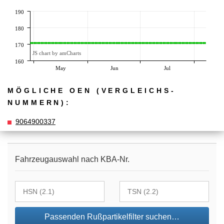
190
180
170
JS chart by amCharts
160
May
Jun
Jul
MÖGLICHE OEN (VERGLEICHS­
NUMMERN):
9064900337
Fahrzeugauswahl nach KBA-Nr.
Passenden Rußpartikelfilter suchen…