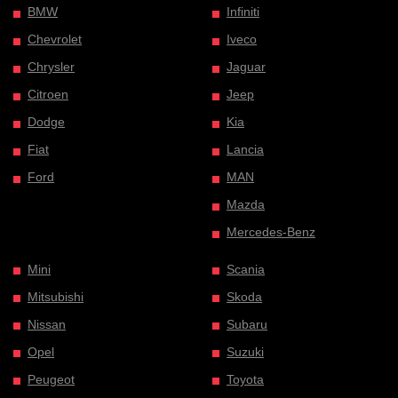
BMW
Infiniti
Chevrolet
Iveco
Chrysler
Jaguar
Citroen
Jeep
Dodge
Kia
Fiat
Lancia
Ford
MAN
Mazda
Mercedes-Benz
Mini
Scania
Mitsubishi
Skoda
Nissan
Subaru
Opel
Suzuki
Peugeot
Toyota