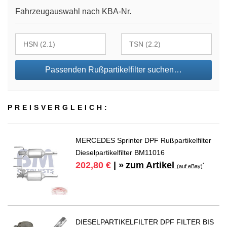
Fahrzeugauswahl nach KBA-Nr.
Passenden Rußpartikelfilter suchen…
PREIS­VER­GLEICH:
MERCEDES Sprinter DPF Rußpartikelfilter
Dieselpartikelfilter BM11016
zum Artikel
202,80 €
| »
*
(auf eBay)
DIESELPARTIKELFILTER DPF FILTER BIS