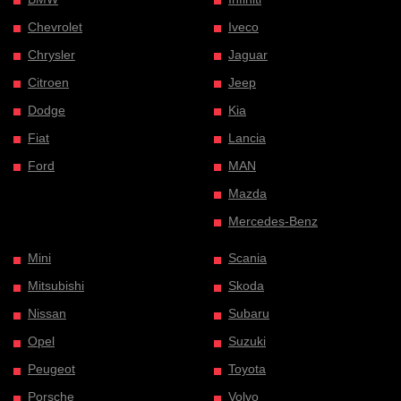
Chevrolet
Iveco
Chrysler
Jaguar
Citroen
Jeep
Dodge
Kia
Fiat
Lancia
Ford
MAN
Mazda
Mercedes-Benz
Mini
Scania
Mitsubishi
Skoda
Nissan
Subaru
Opel
Suzuki
Peugeot
Toyota
Porsche
Volvo