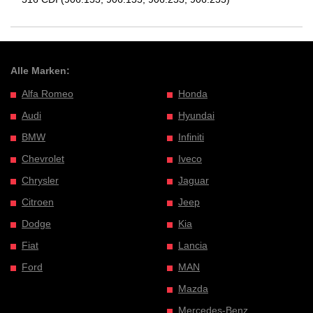
Alle Marken:
Alfa Romeo
Honda
Audi
Hyundai
BMW
Infiniti
Chevrolet
Iveco
Chrysler
Jaguar
Citroen
Jeep
Dodge
Kia
Fiat
Lancia
Ford
MAN
Mazda
Mercedes-Benz