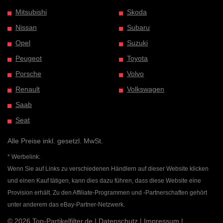
Mitsubishi
Skoda
Nissan
Subaru
Opel
Suzuki
Peugeot
Toyota
Porsche
Volvo
Renault
Volkswagen
Saab
Seat
Alle Preise inkl. gesetzl. MwSt.
* Werbelink:
Wenn Sie auf Links zu verschiedenen Händlern auf dieser Website klicken
und einen Kauf tätigen, kann dies dazu führen, dass diese Website eine
Provision erhält. Zu den Affiliate-Programmen und -Partnerschaften gehört
unter anderem das eBay-Partner-Netzwerk.
© 2026 Top-Partikelfilter.de |
Datenschutz
|
Impressum
|