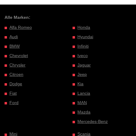
Alle Marken:
Alfa Romeo
Honda
Audi
Hyundai
BMW
Infiniti
Chevrolet
Iveco
Chrysler
Jaguar
Citroen
Jeep
Dodge
Kia
Fiat
Lancia
Ford
MAN
Mazda
Mercedes-Benz
Mini
Scania