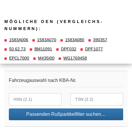
MÖGLICHE OEN (VERGLEICHS­
NUMMERN):
1583A006
1583A070
1583A080
390357
50.62.73
BM11091
DPF032
DPF1077
EPCL7000
M435I00
WG1769458
Fahrzeugauswahl nach KBA-Nr.
Passenden Rußpartikelfilter suchen…