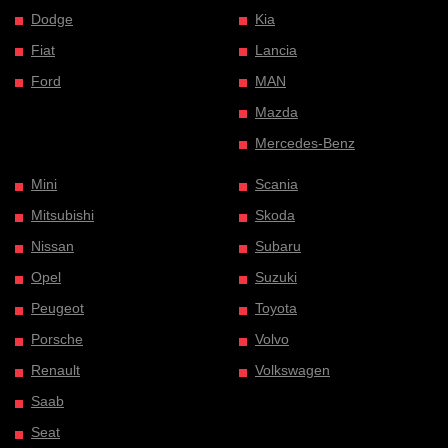
Dodge
Kia
Fiat
Lancia
Ford
MAN
Mazda
Mercedes-Benz
Mini
Scania
Mitsubishi
Skoda
Nissan
Subaru
Opel
Suzuki
Peugeot
Toyota
Porsche
Volvo
Renault
Volkswagen
Saab
Seat