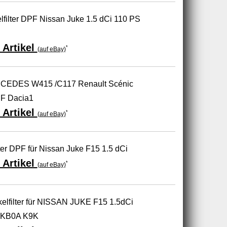
elfilter DPF Nissan Juke 1.5 dCi 110 PS
 Artikel
*
(auf eBay)
MERCEDES W415 /C117 Renault Scénic
F Dacia1
 Artikel
*
(auf eBay)
ter DPF für Nissan Juke F15 1.5 dCi
 Artikel
*
(auf eBay)
elfilter für NISSAN JUKE F15 1.5dCi
1KB0A K9K