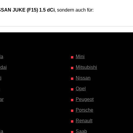
SSAN JUKE (F15) 1.5 dCi
, sondern auch für:
da
Mini
dai
Mitsubishi
i
Nissan
o
Opel
ar
Peugeot
Porsche
Renault
ia
Saab