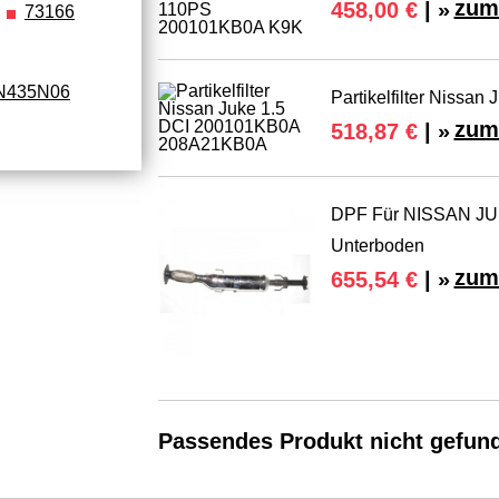
zum
458,00 €
| »
73166
N435N06
Partikelfilter Niss
zum
518,87 €
| »
DPF Für NISSAN JUKE
Unterboden
zum
655,54 €
| »
Passendes Produkt nicht gefun