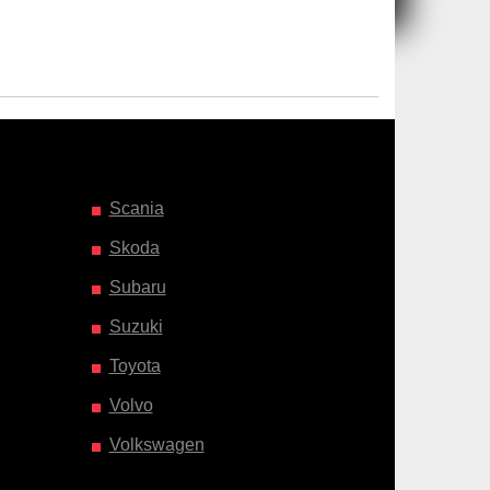
Scania
Skoda
Subaru
Suzuki
Toyota
Volvo
Volkswagen