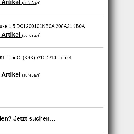
 Artikel
*
(auf eBay)
an Juke 1.5 DCI 200101KB0A 208A21KB0A
 Artikel
*
(auf eBay)
 1.5dCi (K9K) 7/10-5/14 Euro 4
 Artikel
*
(auf eBay)
den? Jetzt suchen…