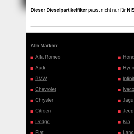
Dieser Dieselpartikelfilter
passt nicht nur für
NI
Alle Marken:
Alfa Romeo
Hon
Audi
Hyun
BMW
Infinit
Chevrolet
Ivec
Chrysler
Jagu
Citroen
Jeep
Dodge
Kia
Fiat
Lanc