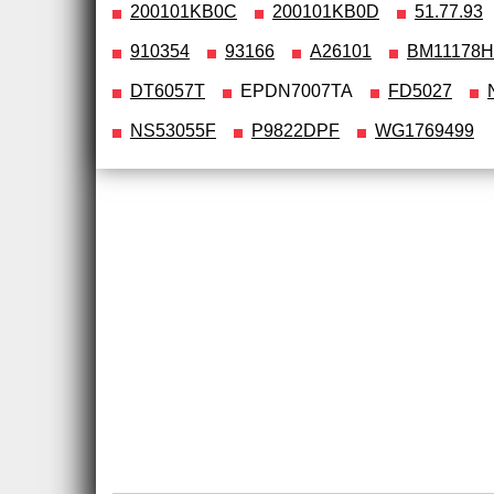
200101KB0C
200101KB0D
51.77.93
910354
93166
A26101
BM11178H
DT6057T
EPDN7007TA
FD5027
NS53055F
P9822DPF
WG1769499