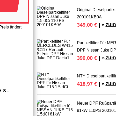
Original Dieselpartik
200101KB0A
zum
349,00 €
| »
reis ändert.
Partikelfilter Für 
DPF Nissan Juke DP
zum
390,00 €
| »
NTY Dieselpartikelfil
zum
418,97 €
| »
HS­
Neuer DPF Rußpartik
81kW 110PS 20010