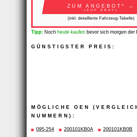
ZUM ANGEBOT* →
(AUF EBAY)
(inkl. detaillierte Fahrzeug-Tabelle)
Tipp:
Noch
heute kaufen
bevor sich morgen der P
GÜNSTIGSTER PREIS:
MÖGLICHE OEN (VERGLEIC
NUMMERN):
095-254
200101KB0A
200101KB0B