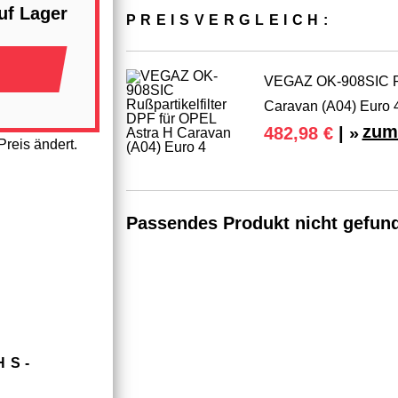
uf Lager
PREIS­VER­GLEICH:
VEGAZ OK-908SIC Ruß
Caravan (A04) Euro 
zum
482,98 €
| »
reis ändert.
Passendes Produkt nicht gefun
HS­