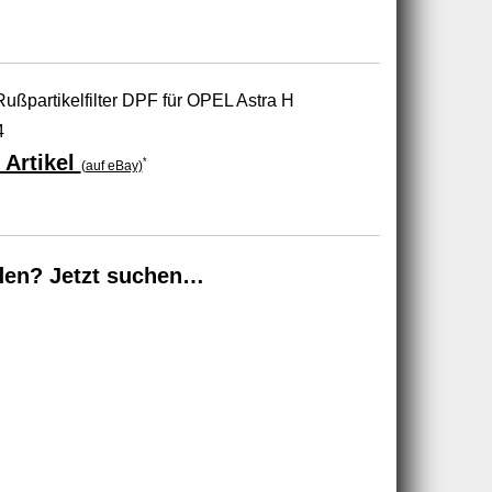
partikelfilter DPF für OPEL Astra H
4
 Artikel
*
(auf eBay)
den? Jetzt suchen…