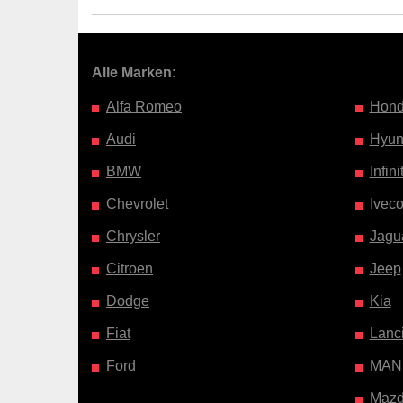
Alle Marken:
Alfa Romeo
Hon
Audi
Hyun
BMW
Infinit
Chevrolet
Ivec
Chrysler
Jagu
Citroen
Jeep
Dodge
Kia
Fiat
Lanc
Ford
MAN
Maz