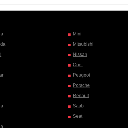
da
Mini
dai
Mitsubishi
i
Nissan
o
Opel
ar
Peugeot
Porsche
Renault
ia
Saab
Seat
da