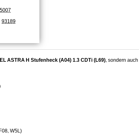
15007
93189
EL ASTRA H Stufenheck (A04) 1.3 CDTi (L69)
, sondern auch 
)
F08, W5L)