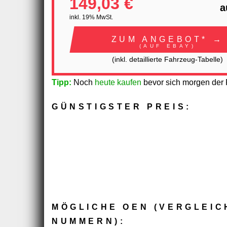
149,03 €
a
inkl. 19% MwSt.
ZUM ANGEBOT* →
(AUF EBAY)
(inkl. detaillierte Fahrzeug-Tabelle)
Tipp:
Noch
heute kaufen
bevor sich morgen der P
GÜNSTIGSTER PREIS:
MÖGLICHE OEN (VERGLEIC
NUMMERN):