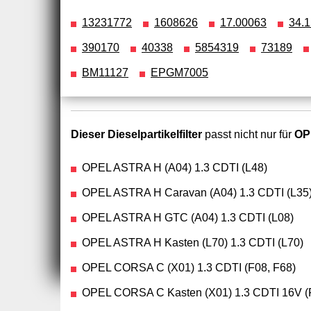
13231772
1608626
17.00063
34.
390170
40338
5854319
73189
BM11127
EPGM7005
Dieser Dieselpartikelfilter
passt nicht nur für
OP
OPEL ASTRA H (A04) 1.3 CDTI (L48)
OPEL ASTRA H Caravan (A04) 1.3 CDTI (L35
OPEL ASTRA H GTC (A04) 1.3 CDTI (L08)
OPEL ASTRA H Kasten (L70) 1.3 CDTI (L70)
OPEL CORSA C (X01) 1.3 CDTI (F08, F68)
OPEL CORSA C Kasten (X01) 1.3 CDTI 16V (