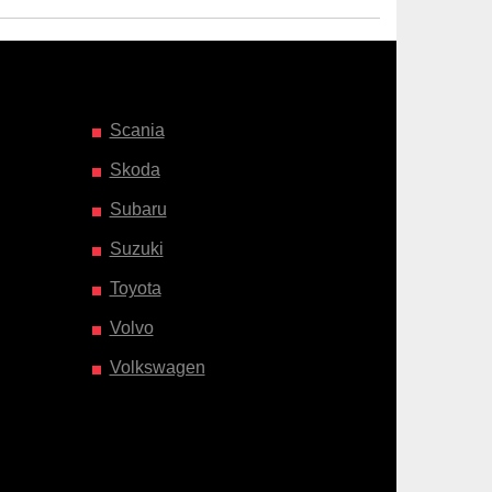
Scania
Skoda
Subaru
Suzuki
Toyota
Volvo
Volkswagen