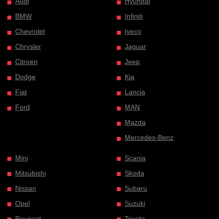
Audi
Hyundai
BMW
Infiniti
Chevrolet
Iveco
Chrysler
Jaguar
Citroen
Jeep
Dodge
Kia
Fiat
Lancia
Ford
MAN
Mazda
Mercedes-Benz
Mini
Scania
Mitsubishi
Skoda
Nissan
Subaru
Opel
Suzuki
Peugeot
Toyota