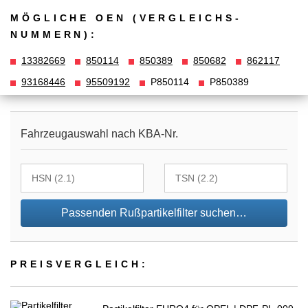
MÖGLICHE OEN (VERGLEICHS­
NUMMERN):
13382669
850114
850389
850682
862117
93168446
95509192
P850114
P850389
Fahrzeugauswahl nach KBA-Nr.
Passenden Rußpartikelfilter suchen…
PREIS­VER­GLEICH: