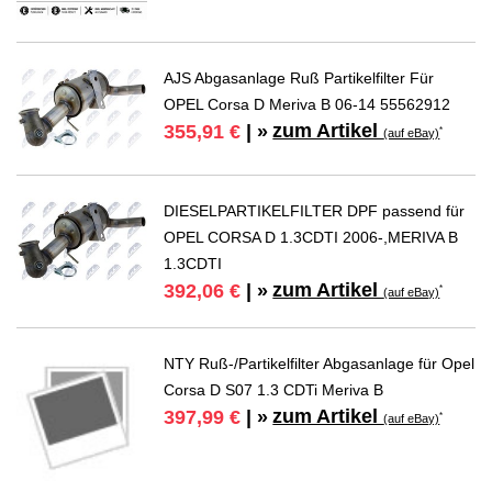
AJS Abgasanlage Ruß Partikelfilter Für
OPEL Corsa D Meriva B 06-14 55562912
zum Artikel
355,91 €
| »
*
(auf eBay)
DIESELPARTIKELFILTER DPF passend für
OPEL CORSA D 1.3CDTI 2006-,MERIVA B
1.3CDTI
zum Artikel
392,06 €
| »
*
(auf eBay)
NTY Ruß-/Partikelfilter Abgasanlage für Opel
Corsa D S07 1.3 CDTi Meriva B
zum Artikel
397,99 €
| »
*
(auf eBay)