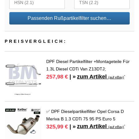
Passenden Rußpartikelfilter suchen…
PREIS­VER­GLEICH:
DPF Diesel Partikelfilter +Montageteile Für
1.3L Diesel CDTi Van Z13DTJ;
zum Artikel
257,98 €
| »
*
(auf eBay)
✅ DPF Dieselpartikelfilter Opel Corsa D
Meriva B 1.3 CDTi 75 95 PS Euro 5
zum Artikel
325,99 €
| »
*
(auf eBay)