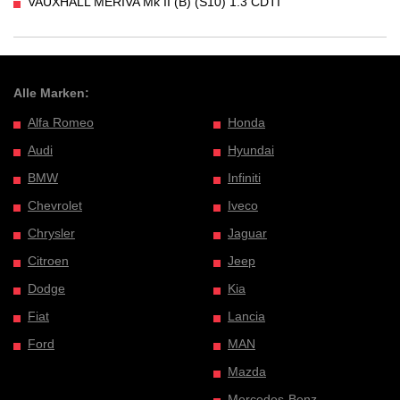
VAUXHALL MERIVA Mk II (B) (S10) 1.3 CDTI
Alle Marken:
Alfa Romeo
Honda
Audi
Hyundai
BMW
Infiniti
Chevrolet
Iveco
Chrysler
Jaguar
Citroen
Jeep
Dodge
Kia
Fiat
Lancia
Ford
MAN
Mazda
Mercedes-Benz