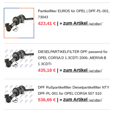
Partikelfilter EURO5 für OPEL | DPF-PL-001,
73043
zum Artikel
423,41 €
| »
*
(auf eBay)
DIESELPARTIKELFILTER DPF passend für
OPEL CORSA D 1.3CDTI 2006-,MERIVA B
1.3CDTI
zum Artikel
435,18 €
| »
*
(auf eBay)
DPF Rußpartikelfilter Dieselpartikelfilter NTY
DPF-PL-001 für OPEL CORSA S07 S10
zum Artikel
536,66 €
| »
*
(auf eBay)