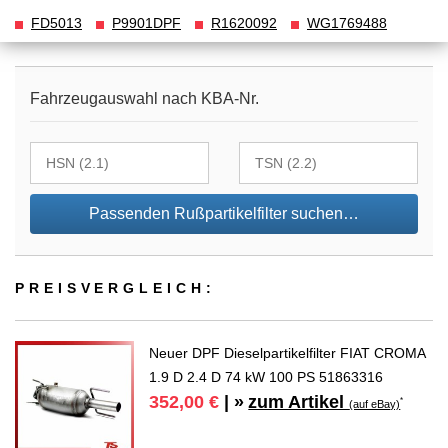
FD5013
P9901DPF
R1620092
WG1769488
Fahrzeugauswahl nach KBA-Nr.
Passenden Rußpartikelfilter suchen…
PREIS­VER­GLEICH:
Neuer DPF Dieselpartikelfilter FIAT CROMA
1.9 D 2.4 D 74 kW 100 PS 51863316
zum Artikel
352,00 €
| »
*
(auf eBay)