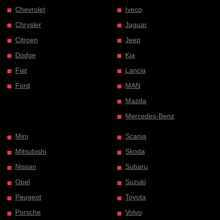
Chevrolet
Iveco
Chrysler
Jaguar
Citroen
Jeep
Dodge
Kia
Fiat
Lancia
Ford
MAN
Mazda
Mercedes-Benz
Mini
Scania
Mitsubishi
Skoda
Nissan
Subaru
Opel
Suzuki
Peugeot
Toyota
Porsche
Volvo