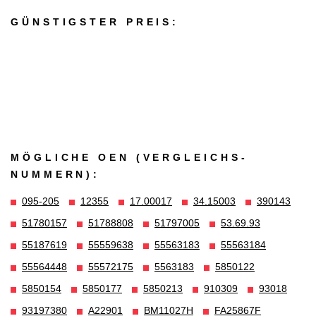
GÜNSTIGSTER PREIS:
MÖGLICHE OEN (VERGLEICHS­
NUMMERN):
095-205
12355
17.00017
34.15003
390143
51780157
51788808
51797005
53.69.93
55187619
55559638
55563183
55563184
55564448
55572175
5563183
5850122
5850154
5850177
5850213
910309
93018
93197380
A22901
BM11027H
FA25867F