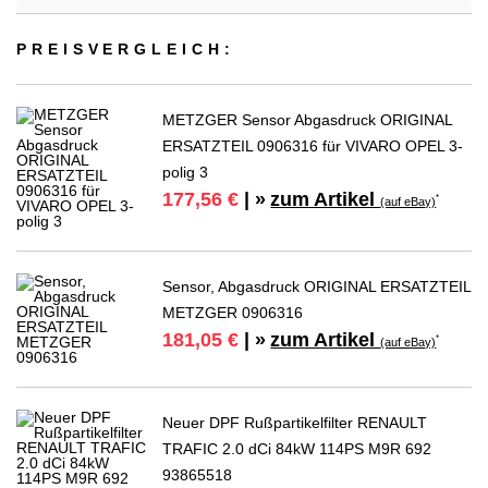
PREIS­VER­GLEICH:
METZGER Sensor Abgasdruck ORIGINAL
ERSATZTEIL 0906316 für VIVARO OPEL 3-
polig 3
zum Artikel
177,56 €
| »
*
(auf eBay)
Sensor, Abgasdruck ORIGINAL ERSATZTEIL
METZGER 0906316
zum Artikel
181,05 €
| »
*
(auf eBay)
Neuer DPF Rußpartikelfilter RENAULT
TRAFIC 2.0 dCi 84kW 114PS M9R 692
93865518