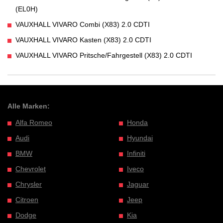
(EL0H)
VAUXHALL VIVARO Combi (X83) 2.0 CDTI
VAUXHALL VIVARO Kasten (X83) 2.0 CDTI
VAUXHALL VIVARO Pritsche/Fahrgestell (X83) 2.0 CDTI
Alle Marken:
Alfa Romeo
Honda
Audi
Hyundai
BMW
Infiniti
Chevrolet
Iveco
Chrysler
Jaguar
Citroen
Jeep
Dodge
Kia