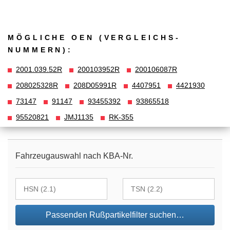
MÖGLICHE OEN (VERGLEICHS­
NUMMERN):
2001.039.52R
200103952R
200106087R
208025328R
208D05991R
4407951
4421930
73147
91147
93455392
93865518
95520821
JMJ1135
RK-355
Fahrzeugauswahl nach KBA-Nr.
Passenden Rußpartikelfilter suchen…