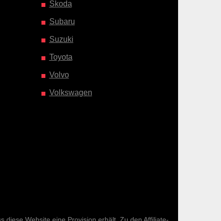
Skoda
Subaru
Suzuki
Toyota
Volvo
Volkswagen
diese Website eine Provision erhält. Zu den Affiliate-