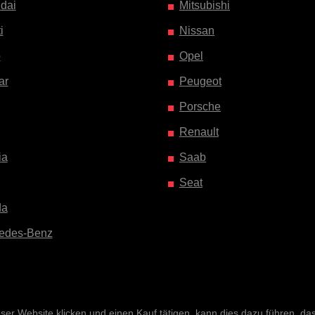
dai
Mitsubishi
i
Nissan
o
Opel
ar
Peugeot
Porsche
Renault
ia
Saab
Seat
da
edes-Benz
r Website klicken und einen Kauf tätigen, kann dies dazu führen, dass 