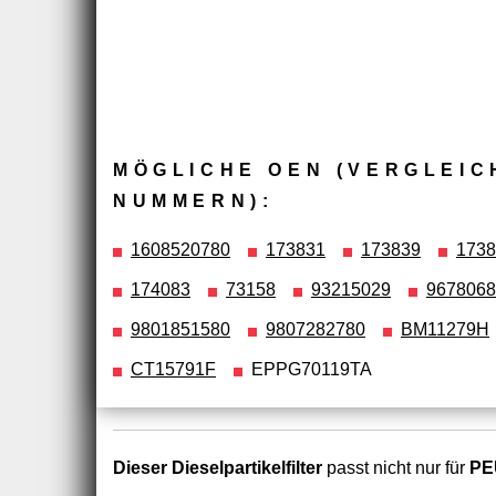
MÖGLICHE OEN (VERGLEIC
NUMMERN):
1608520780
173831
173839
1738
174083
73158
93215029
9678068
9801851580
9807282780
BM11279H
CT15791F
EPPG70119TA
Dieser Dieselpartikelfilter
passt nicht nur für
PE