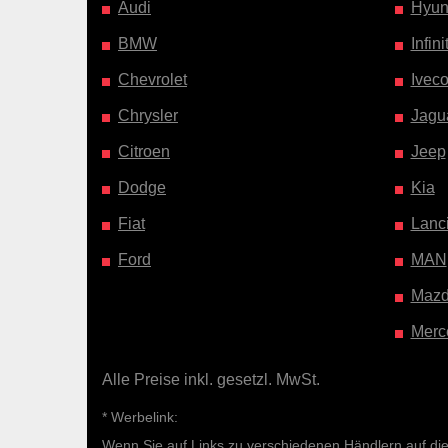
Audi
Hyun
BMW
Infinit
Chevrolet
Ivec
Chrysler
Jagu
Citroen
Jeep
Dodge
Kia
Fiat
Lanc
Ford
MAN
Maz
Merc
Alle Preise inkl. gesetzl. MwSt.
* Werbelink:
Wenn Sie auf Links zu verschiedenen Händlern auf diese