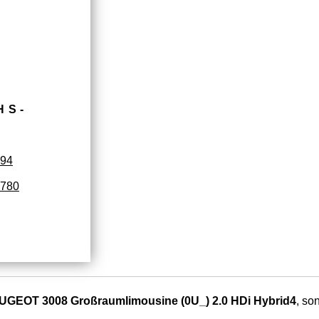
HS­
94
780
UGEOT 3008 Großraumlimousine (0U_) 2.0 HDi Hybrid4
, so