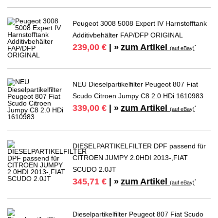
Peugeot 3008 5008 Expert IV Harnstofftank
Additivbehälter FAP/DFP ORIGINAL
zum Artikel
239,00 €
| »
*
(auf eBay)
NEU Dieselpartikelfilter Peugeot 807 Fiat
Scudo Citroen Jumpy C8 2.0 HDi 1610983
zum Artikel
339,00 €
| »
*
(auf eBay)
DIESELPARTIKELFILTER DPF passend für
CITROEN JUMPY 2.0HDI 2013-,FIAT
SCUDO 2.0JT
zum Artikel
345,71 €
| »
*
(auf eBay)
Dieselpartikelfilter Peugeot 807 Fiat Scudo