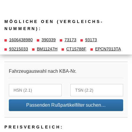
MÖGLICHE OEN (VERGLEICHS­
NUMMERN):
1606438980
390339
73173
93173
93215033
BM11247H
CT15788F
EPCN7013TA
Fahrzeugauswahl nach KBA-Nr.
Passenden Rußpartikelfilter suchen…
PREIS­VER­GLEICH: