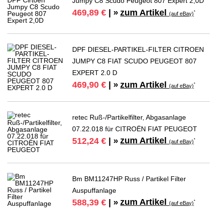
Jumpy C8 Scudo Peugeot 807 Expert 2,0D
zum Artikel
469,89 €
| »
*
(auf eBay)
DPF DIESEL-PARTIKEL-FILTER CITROEN
JUMPY C8 FIAT SCUDO PEUGEOT 807
EXPERT 2.0 D
zum Artikel
469,90 €
| »
*
(auf eBay)
retec Ruß-/Partikelfilter, Abgasanlage
07.22.018 für CITROËN FIAT PEUGEOT
zum Artikel
512,24 €
| »
*
(auf eBay)
Bm BM11247HP Russ / Partikel Filter
Auspuffanlage
zum Artikel
588,39 €
| »
*
(auf eBay)