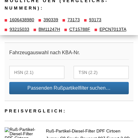
MÖGLICHE OEN (VERGLEICHS­
NUMMERN):
1606438980
390339
73173
93173
93215033
BM11247H
CT15788F
EPCN7013TA
Fahrzeugauswahl nach KBA-Nr.
Passenden Rußpartikelfilter suchen…
PREIS­VER­GLEICH:
Ruß-Partikel-Diesel-Filter DPF Cirtoen