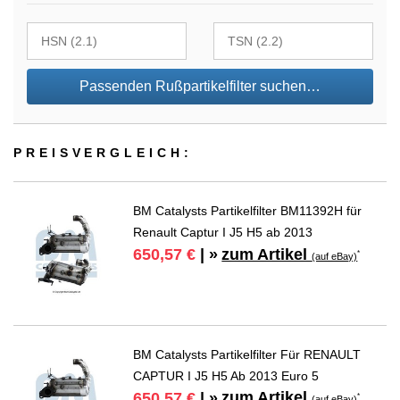
Passenden Rußpartikelfilter suchen…
PREIS­VER­GLEICH:
BM Catalysts Partikelfilter BM11392H für
Renault Captur I J5 H5 ab 2013
zum Artikel
650,57 €
| »
*
(auf eBay)
BM Catalysts Partikelfilter Für RENAULT
CAPTUR I J5 H5 Ab 2013 Euro 5
zum Artikel
650,57 €
| »
*
(auf eBay)