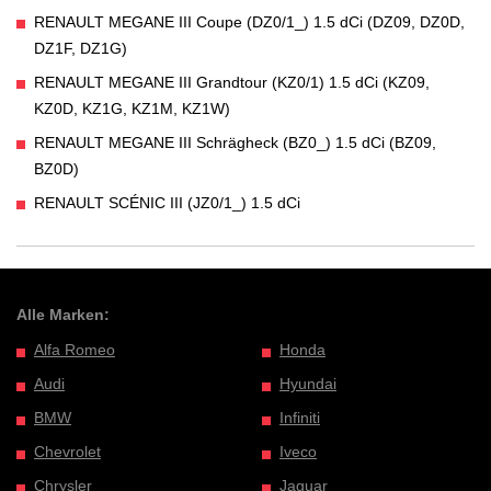
RENAULT MEGANE III Coupe (DZ0/1_) 1.5 dCi (DZ09, DZ0D,
DZ1F, DZ1G)
RENAULT MEGANE III Grandtour (KZ0/1) 1.5 dCi (KZ09,
KZ0D, KZ1G, KZ1M, KZ1W)
RENAULT MEGANE III Schrägheck (BZ0_) 1.5 dCi (BZ09,
BZ0D)
RENAULT SCÉNIC III (JZ0/1_) 1.5 dCi
Alle Marken:
Alfa Romeo
Honda
Audi
Hyundai
BMW
Infiniti
Chevrolet
Iveco
Chrysler
Jaguar