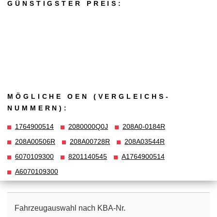
GÜNSTIGSTER PREIS:
MÖGLICHE OEN (VERGLEICHS­
NUMMERN):
1764900514
2080000Q0J
208A0-0184R
208A00506R
208A00728R
208A03544R
6070109300
8201140545
A1764900514
A6070109300
Fahrzeugauswahl nach KBA-Nr.