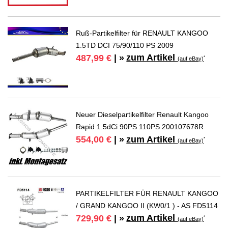
Ruß-Partikelfilter für RENAULT KANGOO
1.5TD DCI 75/90/110 PS 2009
zum Artikel
487,99 €
| »
*
(auf eBay)
Neuer Dieselpartikelfilter Renault Kangoo
Rapid 1.5dCi 90PS 110PS 200107678R
zum Artikel
554,00 €
| »
*
(auf eBay)
PARTIKELFILTER FÜR RENAULT KANGOO
/ GRAND KANGOO II (KW0/1 ) - AS FD5114
zum Artikel
729,90 €
| »
*
(auf eBay)