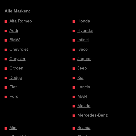
Alle Marken:
Alfa Romeo
Honda
Audi
Hyundai
BMW
Infiniti
Chevrolet
Iveco
Chrysler
Jaguar
Citroen
Jeep
Dodge
Kia
Fiat
Lancia
Ford
MAN
Mazda
Mercedes-Benz
Mini
Scania