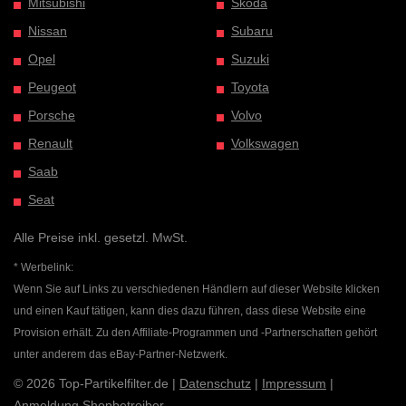
Mitsubishi
Skoda
Nissan
Subaru
Opel
Suzuki
Peugeot
Toyota
Porsche
Volvo
Renault
Volkswagen
Saab
Seat
Alle Preise inkl. gesetzl. MwSt.
* Werbelink:
Wenn Sie auf Links zu verschiedenen Händlern auf dieser Website klicken
und einen Kauf tätigen, kann dies dazu führen, dass diese Website eine
Provision erhält. Zu den Affiliate-Programmen und -Partnerschaften gehört
unter anderem das eBay-Partner-Netzwerk.
© 2026 Top-Partikelfilter.de |
Datenschutz
|
Impressum
|
Anmeldung Shopbetreiber