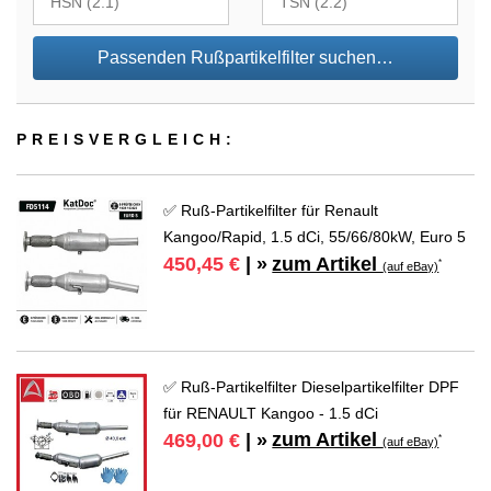
Passenden Rußpartikelfilter suchen…
PREIS­VER­GLEICH:
✅ Ruß-Partikelfilter für Renault
Kangoo/Rapid, 1.5 dCi, 55/66/80kW, Euro 5
zum Artikel
450,45 €
| »
*
(auf eBay)
✅ Ruß-Partikelfilter Dieselpartikelfilter DPF
für RENAULT Kangoo - 1.5 dCi
zum Artikel
469,00 €
| »
*
(auf eBay)