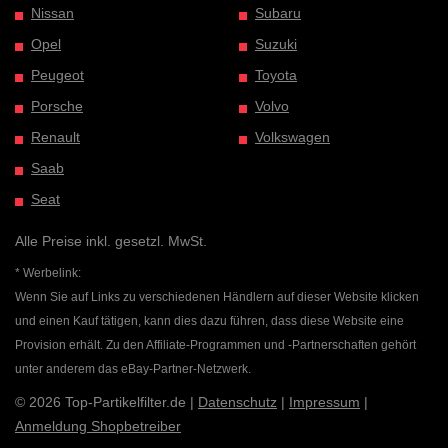
Nissan
Subaru
Opel
Suzuki
Peugeot
Toyota
Porsche
Volvo
Renault
Volkswagen
Saab
Seat
Alle Preise inkl. gesetzl. MwSt.
* Werbelink:
Wenn Sie auf Links zu verschiedenen Händlern auf dieser Website klicken
und einen Kauf tätigen, kann dies dazu führen, dass diese Website eine
Provision erhält. Zu den Affiliate-Programmen und -Partnerschaften gehört
unter anderem das eBay-Partner-Netzwerk.
© 2026 Top-Partikelfilter.de |
Datenschutz
|
Impressum
|
Anmeldung Shopbetreiber