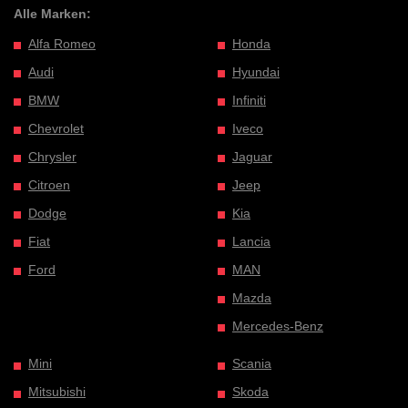
Alle Marken:
Alfa Romeo
Honda
Audi
Hyundai
BMW
Infiniti
Chevrolet
Iveco
Chrysler
Jaguar
Citroen
Jeep
Dodge
Kia
Fiat
Lancia
Ford
MAN
Mazda
Mercedes-Benz
Mini
Scania
Mitsubishi
Skoda