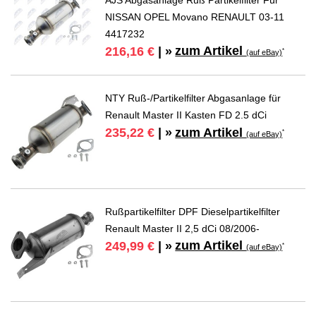
AJS Abgasanlage Ruß Partikelfilter Für
NISSAN OPEL Movano RENAULT 03-11
4417232
zum Artikel
216,16 €
| »
*
(auf eBay)
NTY Ruß-/Partikelfilter Abgasanlage für
Renault Master II Kasten FD 2.5 dCi
zum Artikel
235,22 €
| »
*
(auf eBay)
Rußpartikelfilter DPF Dieselpartikelfilter
Renault Master II 2,5 dCi 08/2006-
zum Artikel
249,99 €
| »
*
(auf eBay)