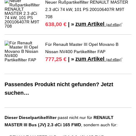
Neuer Rußpartikelfilter RENAULT MASTER
2.3 dCi 74 kW, 101 PS 200106407R M9T
708
zum Artikel
638,00 €
| »
*
(auf eBay)
Für Renault Master III Opel Movano B
Nissan NV400 Partikelfilter FAP
zum Artikel
777,25 €
| »
*
(auf eBay)
Passendes Produkt nicht gefunden? Jetzt
suchen…
Dieser Dieselpartikelfilter
passt nicht nur für
RENAULT
MASTER III Bus (JV) 2.3 dCi 165 FWD
, sondern auch für: