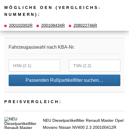
MÖGLICHE OEN (VERGLEICHS­
NUMMERN):
200102002R
200108434R
208022746R
Fahrzeugauswahl nach KBA-Nr.
Passenden Rußpartikelfilter suchen…
PREIS­VER­GLEICH:
NEU Dieselpartikelfilter Renault Master Opel
Movano Nissan NV400 2.3 200100412R