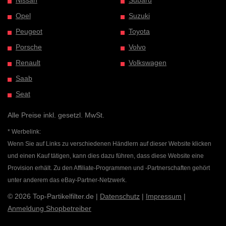
Nissan
Subaru
Opel
Suzuki
Peugeot
Toyota
Porsche
Volvo
Renault
Volkswagen
Saab
Seat
Alle Preise inkl. gesetzl. MwSt.
* Werbelink:
Wenn Sie auf Links zu verschiedenen Händlern auf dieser Website klicken
und einen Kauf tätigen, kann dies dazu führen, dass diese Website eine
Provision erhält. Zu den Affiliate-Programmen und -Partnerschaften gehört
unter anderem das eBay-Partner-Netzwerk.
© 2026 Top-Partikelfilter.de |
Datenschutz
|
Impressum
|
Anmeldung Shopbetreiber