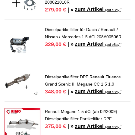
208021010R
zum Artikel
279,00 €
| »
*
(auf eBay)
Dieselpartikelfilter für Dacia / Renault /
Nissan / Mercedes 1.5 dCi 208A00506R
zum Artikel
329,00 €
| »
*
(auf eBay)
Dieselpartikelfilter DPF Renault Fluence
Grand Scenic III Megane CC 1.5 1.9
zum Artikel
348,00 €
| »
*
(auf eBay)
Renault Megane 1.5 dCi (ab 02/2009)
Dieselpartikelfilter Partikelfilter DPF
zum Artikel
375,00 €
| »
*
(auf eBay)