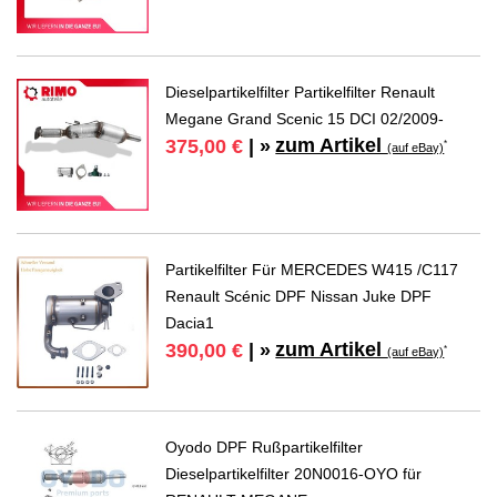
Dieselpartikelfilter Partikelfilter Renault
Megane Grand Scenic 15 DCI 02/2009-
zum Artikel
375,00 €
| »
*
(auf eBay)
Partikelfilter Für MERCEDES W415 /C117
Renault Scénic DPF Nissan Juke DPF
Dacia1
zum Artikel
390,00 €
| »
*
(auf eBay)
Oyodo DPF Rußpartikelfilter
Dieselpartikelfilter 20N0016-OYO für