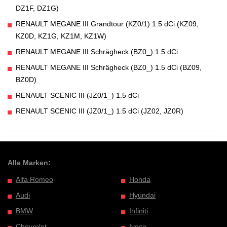
DZ1F, DZ1G)
RENAULT MEGANE III Grandtour (KZ0/1) 1.5 dCi (KZ09,
KZ0D, KZ1G, KZ1M, KZ1W)
RENAULT MEGANE III Schrägheck (BZ0_) 1.5 dCi
RENAULT MEGANE III Schrägheck (BZ0_) 1.5 dCi (BZ09,
BZ0D)
RENAULT SCENIC III (JZ0/1_) 1.5 dCi
RENAULT SCENIC III (JZ0/1_) 1.5 dCi (JZ02, JZ0R)
Alle Marken:
Alfa Romeo
Honda
Audi
Hyundai
BMW
Infiniti
Chevrolet
Iveco