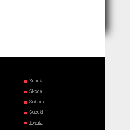
Scania
Skoda
Subaru
Suzuki
Toyota