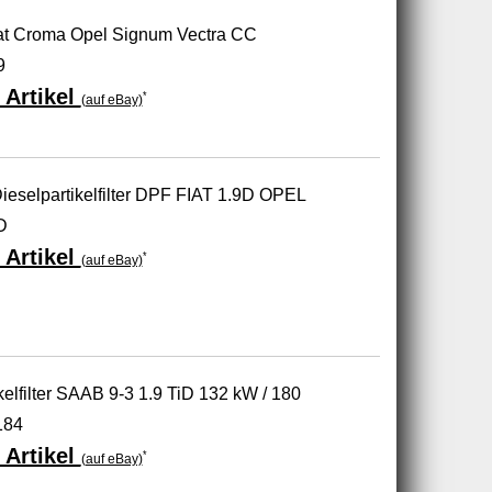
 Fiat Croma Opel Signum Vectra CC
9
 Artikel
*
(auf eBay)
Dieselpartikelfilter DPF FIAT 1.9D OPEL
D
 Artikel
*
(auf eBay)
lfilter SAAB 9-3 1.9 TiD 132 kW / 180
184
 Artikel
*
(auf eBay)