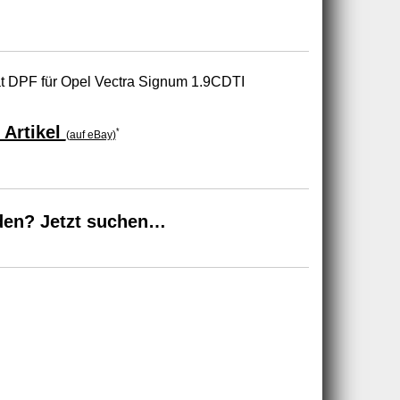
Kat DPF für Opel Vectra Signum 1.9CDTI
 Artikel
*
(auf eBay)
den? Jetzt suchen…