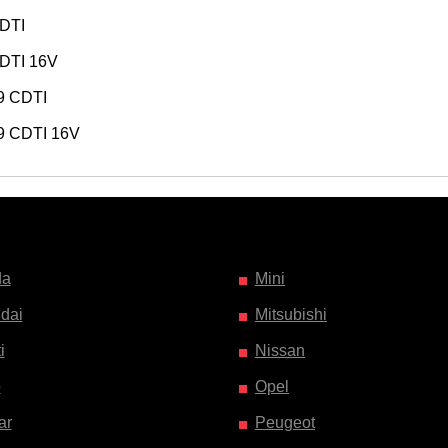
CDTI
CDTI 16V
9 CDTI
9 CDTI 16V
da
Mini
dai
Mitsubishi
i
Nissan
o
Opel
ar
Peugeot