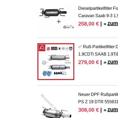
Dieselpartikelfilter
Caravan Saab 9-3 1.
zum
258,00 €
| »
✅ Ruß-Partikelfilter 
1.9CDTi SAAB 1.9Ti
zum
279,00 €
| »
Neuer DPF Rußpartike
PS Z 19 DTR 55563
zum
308,00 €
| »