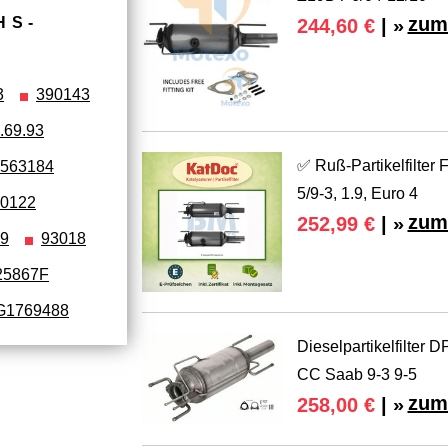
zum
HS­
244,60 €
| »
3
390143
.69.93
✅ Ruß-Partikelfilter
563184
5/9-3, 1.9, Euro 4
0122
zum
252,99 €
| »
9
93018
25867F
1769488
Dieselpartikelfilter
CC Saab 9-3 9-5
zum
258,00 €
| »