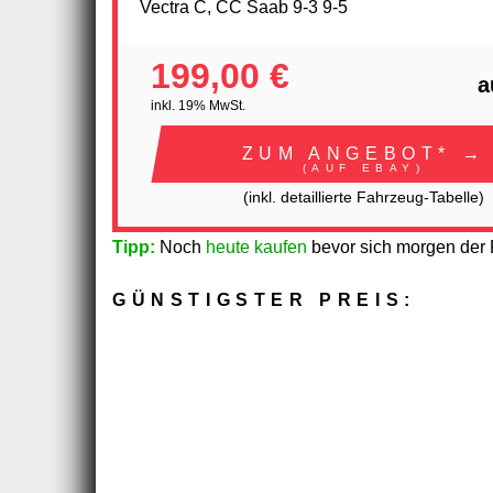
Vectra C, CC Saab 9-3 9-5
199,00 €
a
inkl. 19% MwSt.
ZUM ANGEBOT* →
(AUF EBAY)
(inkl. detaillierte Fahrzeug-Tabelle)
Tipp:
Noch
heute kaufen
bevor sich morgen der P
GÜNSTIGSTER PREIS: