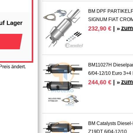
BM DPF PARTIKELFI
SIGNUM FIAT CROM
uf Lager
zum
232,90 €
| »
BM11027H Dieselpart
reis ändert.
6/04-12/10 Euro 3+4 
zum
244,60 €
| »
BM Catalysts Diesel-
Z19DT 6/04-12/10