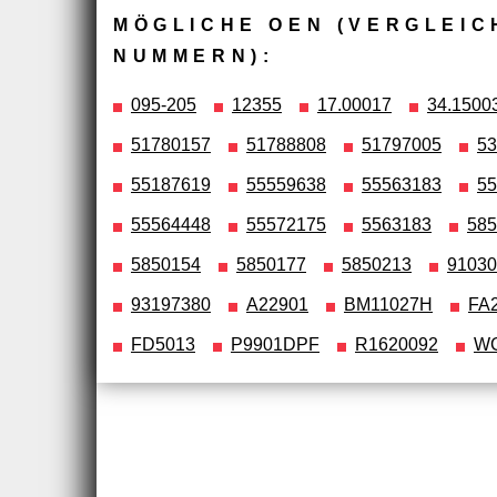
MÖGLICHE OEN (VERGLEIC
NUMMERN):
095-205
12355
17.00017
34.1500
51780157
51788808
51797005
53
55187619
55559638
55563183
55
55564448
55572175
5563183
585
5850154
5850177
5850213
91030
93197380
A22901
BM11027H
FA
FD5013
P9901DPF
R1620092
WG