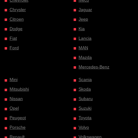
Chrysler
Jaguar
Citroen
Jeep
Dodge
Kia
Fiat
Lancia
Ford
MAN
Mazda
Mercedes-Benz
Mini
Scania
Mitsubishi
Skoda
Nissan
Subaru
Opel
Suzuki
Peugeot
Toyota
Porsche
Volvo
Renault
Volkswagen