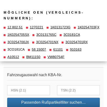
MÖGLICHE OEN (VERGLEICHS­
NUMMERN):
12.802.51
1270221
1K0131723G
1K0254703FX
1K0254705SX
3C0131765C
3C0181CA
3C0254700JX
3C0254701NX
3C0254701RX
3CO181CA
58.15007
61101
910163
A10512
BM11150
VW80754F
Fahrzeugauswahl nach KBA-Nr.
Passenden Rußpartikelfilter suchen…