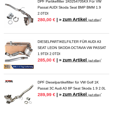
DPF Partikelfilter 1K0254705KX Für VW
Passat AUDI Skoda Seat BMP BMM 1.9
2.0TDI
zum Artikel
280,00 €
| »
*
(auf eBay)
DIESELPARTIKELFILTER FÜR AUDI A3
SEAT LEON SKODA OCTAVIA VW PASSAT
1.9TDI 2.0TDI
zum Artikel
285,00 €
| »
*
(auf eBay)
DPF Dieselpartikelfilter für VW Golf 1K
Passat 3C Audi A3 8P Seat Skoda 1.9 2.0L
zum Artikel
289,99 €
| »
*
(auf eBay)