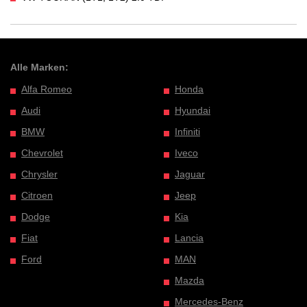
Alle Marken:
Alfa Romeo
Honda
Audi
Hyundai
BMW
Infiniti
Chevrolet
Iveco
Chrysler
Jaguar
Citroen
Jeep
Dodge
Kia
Fiat
Lancia
Ford
MAN
Mazda
Mercedes-Benz