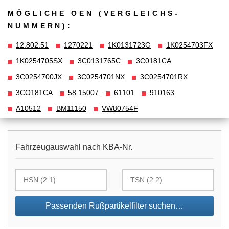
MÖGLICHE OEN (VERGLEICHS­
NUMMERN):
12.802.51
1270221
1K0131723G
1K0254703FX
1K0254705SX
3C0131765C
3C0181CA
3C0254700JX
3C0254701NX
3C0254701RX
3CO181CA
58.15007
61101
910163
A10512
BM11150
VW80754F
Fahrzeugauswahl nach KBA-Nr.
Passenden Rußpartikelfilter suchen…