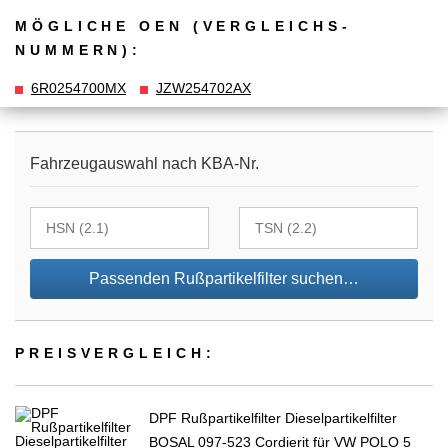
MÖGLICHE OEN (VERGLEICHS­
NUMMERN):
6R0254700MX
JZW254702AX
Fahrzeugauswahl nach KBA-Nr.
Passenden Rußpartikelfilter suchen…
PREIS­VER­GLEICH:
DPF Rußpartikelfilter Dieselpartikelfilter
BOSAL 097-523 Cordierit für VW POLO 5