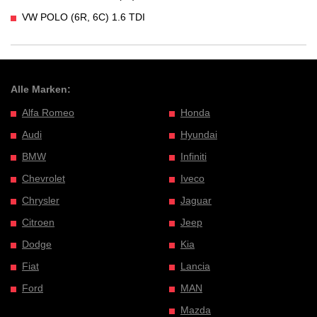
VW POLO (6R, 6C) 1.6 TDI
Alle Marken:
Alfa Romeo
Honda
Audi
Hyundai
BMW
Infiniti
Chevrolet
Iveco
Chrysler
Jaguar
Citroen
Jeep
Dodge
Kia
Fiat
Lancia
Ford
MAN
Mazda